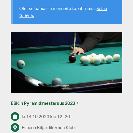
Olet selaamassa menneitä tapahtumia.
Selaa
tulevia.
EBK:n Pyramidimestaruus 2023
la 14.10.2023
klo 12
–
20
Espoon Biljardikerhon Klubi