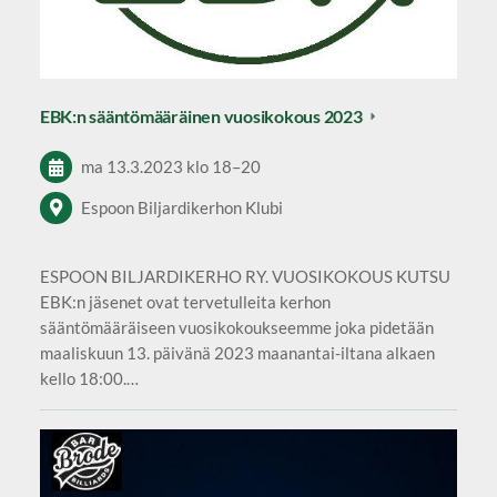
EBK:n sääntömääräinen vuosikokous 2023
ma 13.3.2023
klo 18
–
20
Espoon Biljardikerhon Klubi
ESPOON BILJARDIKERHO RY. VUOSIKOKOUS KUTSU
EBK:n jäsenet ovat tervetulleita kerhon
sääntömääräiseen vuosikokoukseemme joka pidetään
maaliskuun 13. päivänä 2023 maanantai-iltana alkaen
kello 18:00.…