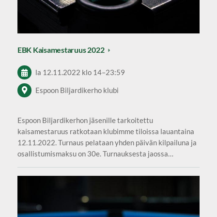
EBK Kaisamestaruus 2022
la 12.11.2022
klo 14
–
23:59
Espoon Biljardikerho klubi
Espoon Biljardikerhon jäsenille tarkoitettu
kaisamestaruus ratkotaan klubimme tiloissa lauantaina
12.11.2022. Turnaus pelataan yhden päivän kilpailuna ja
osallistumismaksu on 30e. Turnauksesta jaossa…