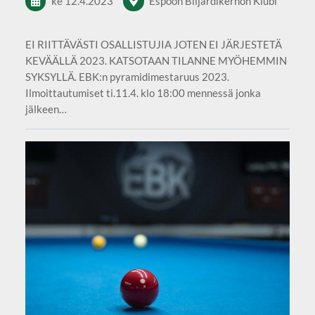
ke 12.4.2023
Espoon Biljardikerhon Klubi
EI RIITTÄVÄSTI OSALLISTUJIA JOTEN EI JÄRJESTETÄ
KEVÄÄLLÄ 2023. KATSOTAAN TILANNE MYÖHEMMIN
SYKSYLLÄ. EBK:n pyramidimestaruus 2023.
Ilmoittautumiset ti.11.4. klo 18:00 mennessä jonka
jälkeen…