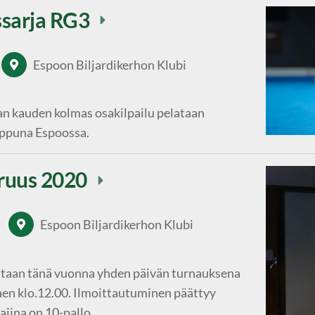
ssarja RG3
Espoon Biljardikerhon Klubi
n kauden kolmas osakilpailu pelataan
oppuna Espoossa.
ruus 2020
Espoon Biljardikerhon Klubi
taan tänä vuonna yhden päivän turnauksena
aen klo.12.00. Ilmoittautuminen päättyy
ajina on 10-pallo