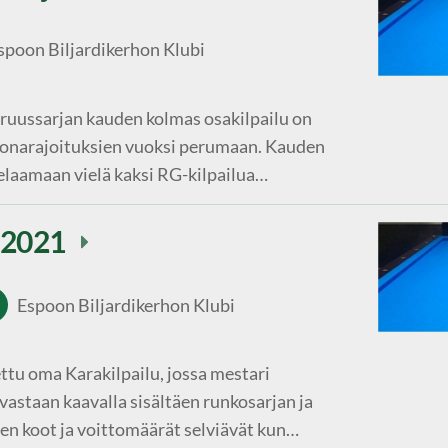
spoon Biljardikerhon Klubi
ussarjan kauden kolmas osakilpailu on
oronarajoituksien vuoksi perumaan. Kauden
elaamaan vielä kaksi RG-kilpailua…
 2021
Espoon Biljardikerhon Klubi
ettu oma Karakilpailu, jossa mestari
 vastaan kaavalla sisältäen runkosarjan ja
en koot ja voittomäärät selviävät kun…