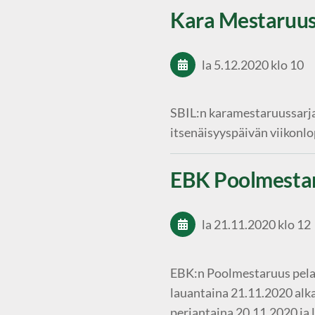
Kara Mestaruu
la 5.12.2020
klo 10
SBIL:n karamestaruussarja
itsenäisyyspäivän viikonl
EBK Poolmesta
la 21.11.2020
klo 12
EBK:n Poolmestaruus pela
lauantaina 21.11.2020 alk
perjantaina 20.11.2020 ja l