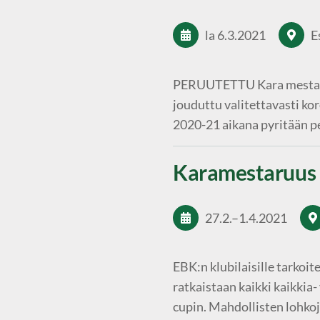
la 6.3.2021
E
PERUUTETTU Kara mestaru
jouduttu valitettavasti k
2020-21 aikana pyritään p
Karamestaruus
27.2.
–
1.4.2021
EBK:n klubilaisille tarkoit
ratkaistaan kaikki kaikkia-
cupin. Mahdollisten lohkoj