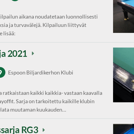
Kilpailun aikana noudatetaan luonnollisesti
sia ja turvavälejä. Kilpailuun liittyvät
 lisää:
rja 2021
Espoon Biljardikerhon Klubi
a ratkaistaan kaikki kaikkia- vastaan kaavalla
yoffit. Sarja on tarkoitettu kaikille klubin
n pelata muutaman kuukauden…
ssarja RG3