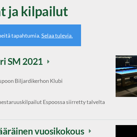
ja kilpailut
eitä tapahtumia.
Selaa tulevia.
ari SM 2021
spoon Biljardikerhon Klubi
staruuskilpailut Espoossa siirretty talvelta
ääräinen vuosikokous