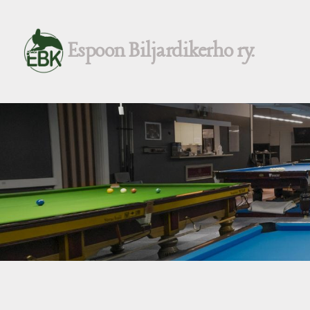
Siirry
sivun
Espoon Biljardikerho ry.
sisältöön