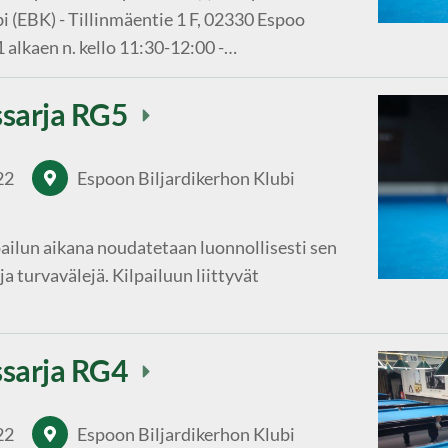
i (EBK) - Tillinmäentie 1 F, 02330 Espoo
 alkaen n. kello 11:30-12:00 -…
ssarja RG5
22
Espoon Biljardikerhon Klubi
ailun aikana noudatetaan luonnollisesti sen
ja turvavälejä. Kilpailuun liittyvät
ssarja RG4
22
Espoon Biljardikerhon Klubi