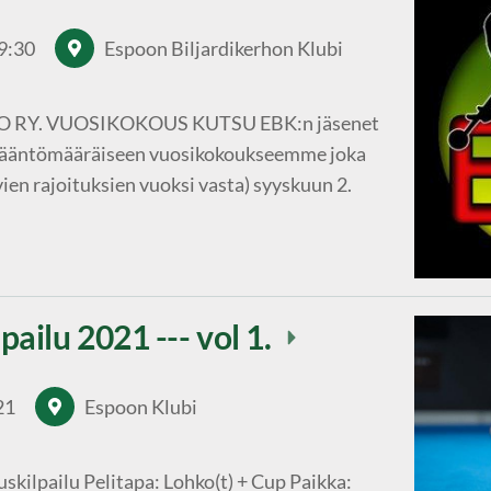
9:30
Espoon Biljardikerhon Klubi
 RY. VUOSIKOKOUS KUTSU EBK:n jäsenet
n sääntömääräiseen vuosikokoukseemme joka
ien rajoituksien vuoksi vasta) syyskuun 2.
pailu 2021 --- vol 1.
21
Espoon Klubi
uskilpailu Pelitapa: Lohko(t) + Cup Paikka: