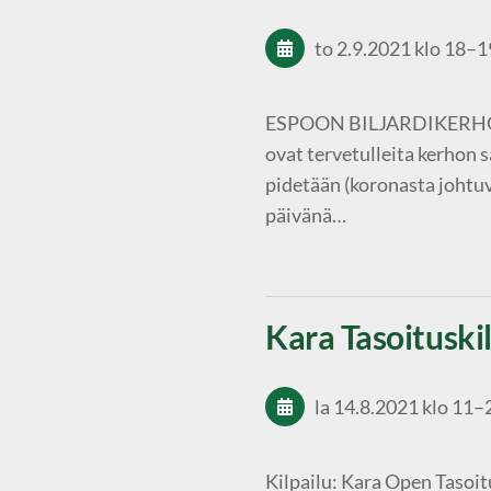
to 2.9.2021
klo 18
–
1
ESPOON BILJARDIKERHO
ovat tervetulleita kerho
pidetään (koronasta johtuv
päivänä…
Kara Tasoituskil
la 14.8.2021
klo 11
–
Kilpailu: Kara Open Tasoit