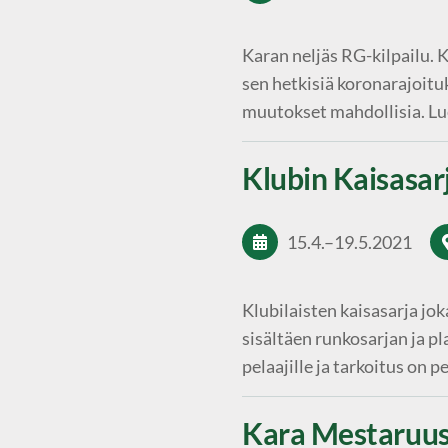
Karan neljäs RG-kilpailu. 
sen hetkisiä koronarajoituk
muutokset mahdollisia. Lue
Klubin Kaisasa
15.4.
–
19.5.2021
Klubilaisten kaisasarja jok
sisältäen runkosarjan ja pla
pelaajille ja tarkoitus o
Kara Mestaruu