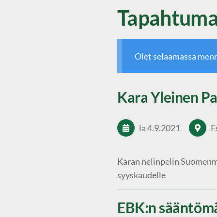
Tapahtumat 
Olet selaamassa menn
Kara Yleinen P
la 4.9.2021
E
Karan nelinpelin Suomenme
syyskaudelle
EBK:n sääntöm