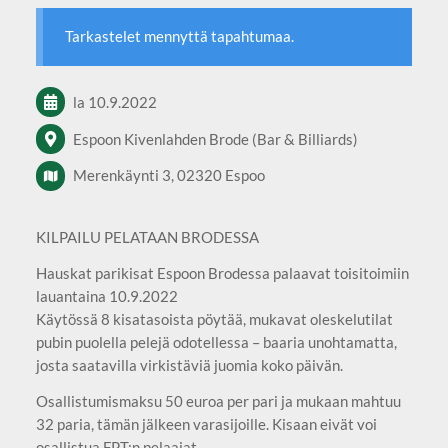
Tarkastelet mennyttä tapahtumaa.
la 10.9.2022
Espoon Kivenlahden Brode (Bar & Billiards)
Merenkäynti 3, 02320 Espoo
KILPAILU PELATAAN BRODESSA
Hauskat parikisat Espoon Brodessa palaavat toisitoimiin
lauantaina 10.9.2022
Käytössä 8 kisatasoista pöytää, mukavat oleskelutilat
pubin puolella pelejä odotellessa – baaria unohtamatta,
josta saatavilla virkistäviä juomia koko päivän.
Osallistumismaksu 50 euroa per pari ja mukaan mahtuu
32 paria, tämän jälkeen varasijoille. Kisaan eivät voi
osallistua FPT:n pelaajat.