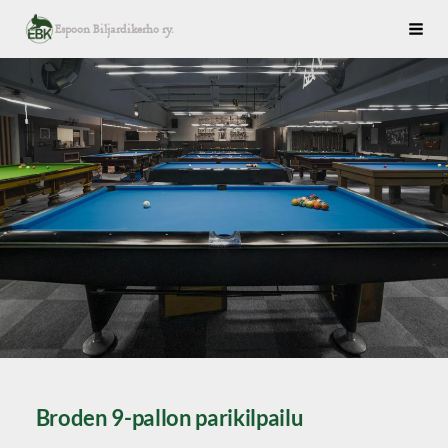
Siirry
Espoon Biljardikerho ry.
Haku
sivun
sisältöön
Broden 9-pallon parikilpailu