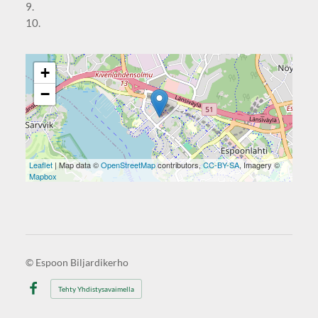
9.
10.
+
−
Leaflet
| Map data ©
OpenStreetMap
contributors,
CC-BY-SA
, Imagery ©
Mapbox
©
Espoon Biljardikerho
Tehty Yhdistysavaimella
Facebook