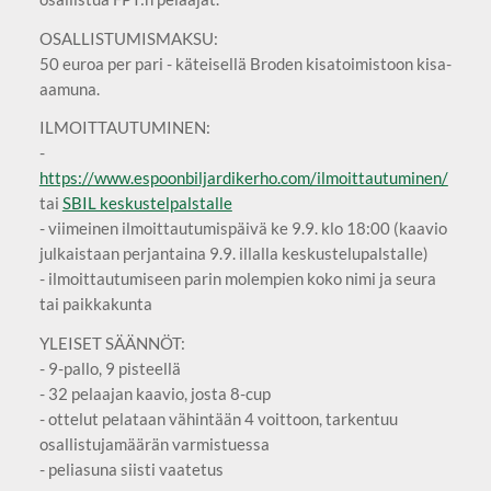
OSALLISTUMISMAKSU:
50 euroa per pari - käteisellä Broden kisatoimistoon kisa-
aamuna.
ILMOITTAUTUMINEN:
-
https://www.espoonbiljardikerho.com/ilmoittautuminen/
tai
SBIL keskustelpalstalle
- viimeinen ilmoittautumispäivä ke 9.9. klo 18:00 (kaavio
julkaistaan perjantaina 9.9. illalla keskustelupalstalle)
- ilmoittautumiseen parin molempien koko nimi ja seura
tai paikkakunta
YLEISET SÄÄNNÖT:
- 9-pallo, 9 pisteellä
- 32 pelaajan kaavio, josta 8-cup
- ottelut pelataan vähintään 4 voittoon, tarkentuu
osallistujamäärän varmistuessa
- peliasuna siisti vaatetus