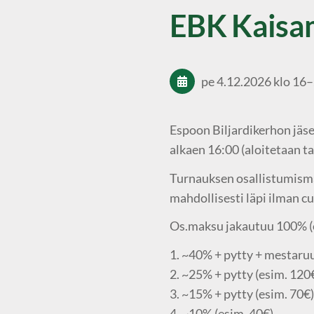
EBK Kaisa
pe 4.12.2026
klo 16
–
Espoon Biljardikerhon jäse
alkaen 16:00 (aloitetaan ta
Turnauksen osallistumismak
mahdollisesti läpi ilman cu
Os.maksu jakautuu 100% (e
1. ~40% + pytty + mestaru
2. ~25% + pytty (esim. 120
3. ~15% + pytty (esim. 70€)
4. ~10% (esim. 40€)