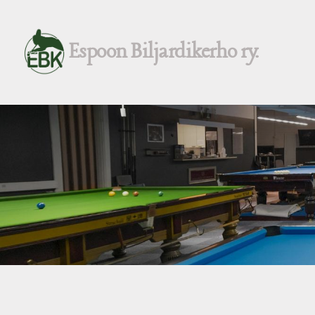
Siirry
sivun
Espoon Biljardikerho ry.
sisältöön