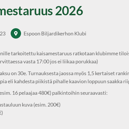
mestaruus 2026
23
Espoon Biljardikerhon Klubi
nille tarkoitettu kaisamestaruus ratkotaan klubimme tiloi
rvittaessa vasta 17:00 jos ei liikaa porukkaa)
su on 30e. Turnauksesta jaossa myös 1,5 kertaiset ranking
pia eli kahdesta piikistä pihalle kaavion loppuun saakka ri
sim. 16 pelaajaa 480€) palkintoihin seuraavasti:
ustauluun kuva (esim. 200€)
€)