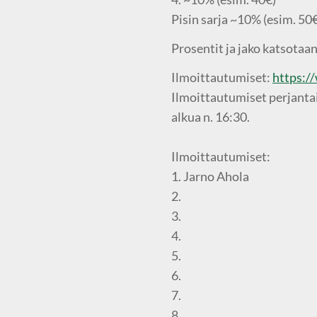
Pisin sarja ~10% (esim. 50
Prosentit ja jako katsotaan
Ilmoittautumiset:
https:/
Ilmoittautumiset perjantai
alkua n. 16:30.
Ilmoittautumiset:
1. Jarno Ahola
2.
3.
4.
5.
6.
7.
8.