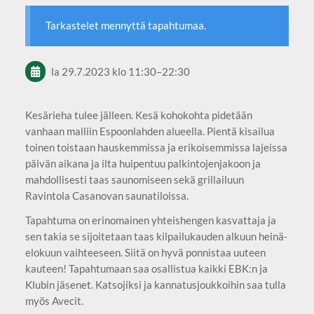
Tarkastelet mennyttä tapahtumaa.
la 29.7.2023
klo 11:30
–
22:30
Kesärieha tulee jälleen. Kesä kohokohta pidetään
vanhaan malliin Espoonlahden alueella. Pientä kisailua
toinen toistaan hauskemmissa ja erikoisemmissa lajeissa
päivän aikana ja ilta huipentuu palkintojenjakoon ja
mahdollisesti taas saunomiseen sekä grillailuun
Ravintola Casanovan saunatiloissa.
Tapahtuma on erinomainen yhteishengen kasvattaja ja
sen takia se sijoitetaan taas kilpailukauden alkuun heinä-
elokuun vaihteeseen. Siitä on hyvä ponnistaa uuteen
kauteen! Tapahtumaan saa osallistua kaikki EBK:n ja
Klubin jäsenet. Katsojiksi ja kannatusjoukkoihin saa tulla
myös Avecit.