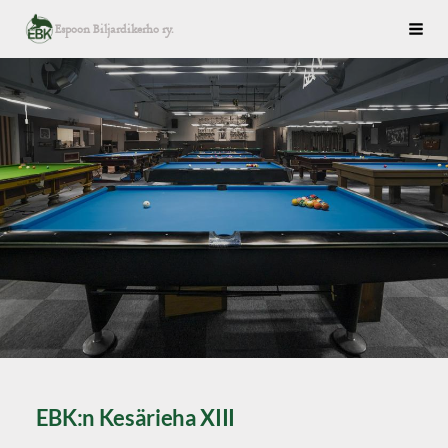
Siirry
Espoon Biljardikerho ry.
Haku
sivun
sisältöön
EBK:n Kesärieha XIII