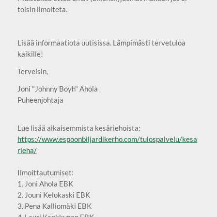
toisin ilmoiteta.
Lisää informaatiota uutisissa. Lämpimästi tervetuloa
kaikille!
Terveisin,
Joni "Johnny Boyh" Ahola
Puheenjohtaja
Lue lisää aikaisemmista kesäriehoista:
https://www.espoonbiljardikerho.com/tulospalvelu/kesa
rieha/
Ilmoittautumiset:
1. Joni Ahola EBK
2. Jouni Kelokaski EBK
3. Pena Kalliomäki EBK