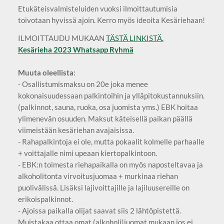
Etukäteisvalmisteluiden vuoksi ilmoittautumisia
toivotaan hyvissä ajoin. Kerro myös ideoita Kesäriehaan!
ILMOITTAUDU MUKAAN
TÄSTÄ LINKISTÄ.
Kesärieha 2023 Whatsapp Ryhmä
Muuta oleellista:
- Osallistumismaksu on 20e joka menee
kokonaisuudessaan palkintoihin ja ylläpitokustannuksiin.
(palkinnot, sauna, ruoka, osa juomista yms.) EBK hoitaa
ylimenevän osuuden. Maksut käteisellä paikan päällä
viimeistään kesäriehan avajaisissa.
- Rahapalkintoja ei ole, mutta pokaalit kolmelle parhaalle
+ voittajalle nimi upeaan kiertopalkintoon.
- EBK:n toimesta riehapaikalla on myös naposteltavaa ja
alkoholitonta virvoitusjuomaa + murkinaa riehan
puolivälissä. Lisäksi lajivoittajille ja lajiluusereille on
erikoispalkinnot.
- Ajoissa paikalla olijat saavat siis 2 lähtöpistettä.
Muistakaa ottaa omat (alkoholi)juomat mukaan jos ei