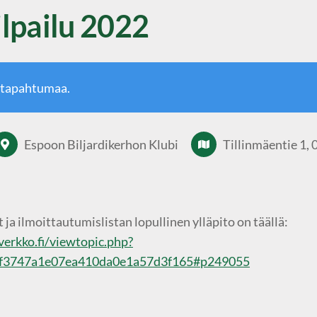
lpailu 2022
 tapahtumaa.
Espoon Biljardikerhon Klubi
Tillinmäentie 1,
ja ilmoittautumislistan lopullinen ylläpito on täällä:
iverkko.fi/viewtopic.php?
f3747a1e07ea410da0e1a57d3f165#p249055