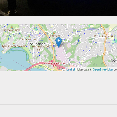
Leaflet
| Map data ©
OpenStreetMap
con