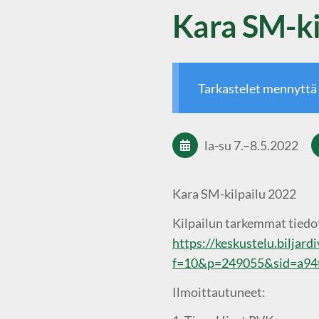
Kara SM-ki
Tarkastelet mennyttä
la-su
7.
–
8.5.2022
Kara SM-kilpailu 2022
Kilpailun tarkemmat tiedot 
https://keskustelu.biljard
f=10&p=249055&sid=a94
Ilmoittautuneet: