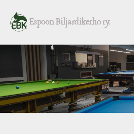
Siirry
sivun
Espoon Biljardikerho ry.
sisältöön