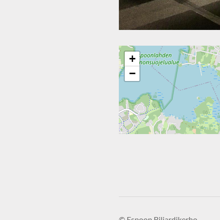
+
−
©
Espoon Biljardikerho