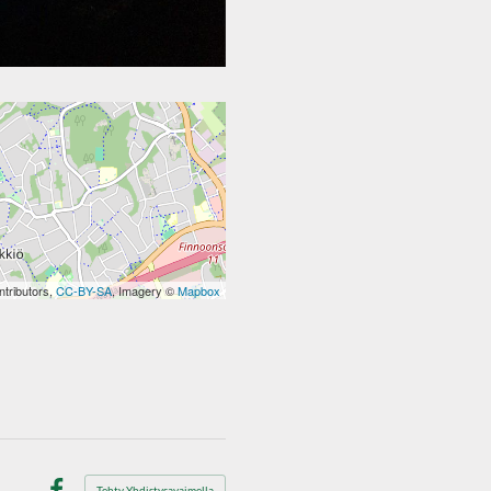
tributors,
CC-BY-SA
, Imagery ©
Mapbox
Tehty Yhdistysavaimella