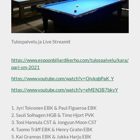
Tulospalvelu ja Live Streamit
https://www.espoonbiljardikerho.com/tulospalvelu/kara/
pari-sm-2021
https://www.youtube.com/watch?v=QivkqbPaK_Y
https://www.youtube.com/watch?v=eMEN3B7bkvY
1. Jyri Toivonen EBK & Paul Figueroa EBK
2. Sauli Solhagen HGB & Timo Hjort PVK
3. Toni Hannula CST & Jongyun Moon CST
4. Tuomo Träff EBK & Henry Grahn EBK
5. Kai Grannas EBK & Jukka Harju EBK