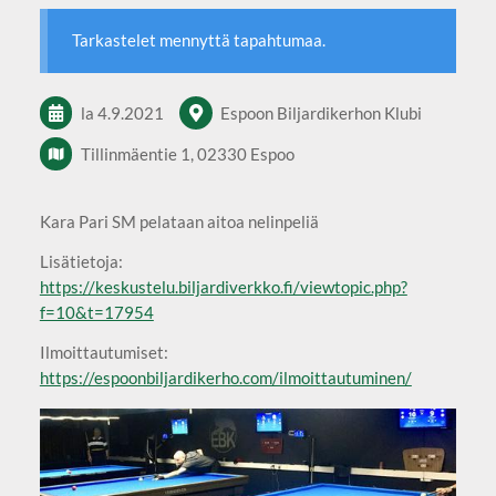
Tarkastelet mennyttä tapahtumaa.
la 4.9.2021
Espoon Biljardikerhon Klubi
Tillinmäentie 1, 02330 Espoo
Kara Pari SM pelataan aitoa nelinpeliä
Lisätietoja:
https://keskustelu.biljardiverkko.fi/viewtopic.php?
f=10&t=17954
Ilmoittautumiset:
https://espoonbiljardikerho.com/ilmoittautuminen/