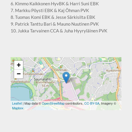
6. Kimmo Kaikkonen HyvBK & Harri Suni EBK
7. Markku Pöysti EBK & Kaj Öhman PVK
8. Tuomas Komi EBK & Jesse Särkisilta EBK
9. Patrick Tanttu Bari & Mauno Nuutinen PVK
10. Jukka Tarvainen CCA & Juha Hyyryläinen PVK
+
−
Leaflet
| Map data ©
OpenStreetMap
contributors,
CC-BY-SA
, Imagery ©
Mapbox