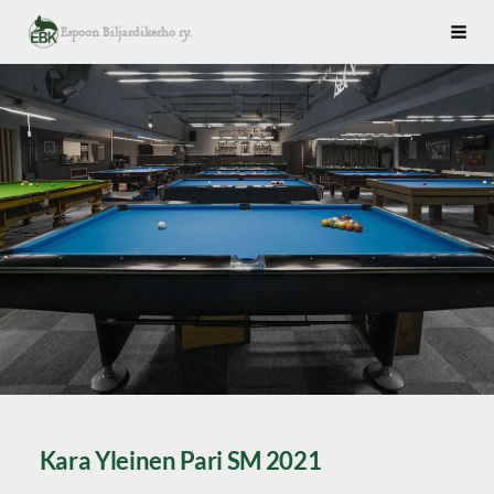
Siirry
Espoon Biljardikerho ry.
Haku
sivun
sisältöön
Kara Yleinen Pari SM 2021