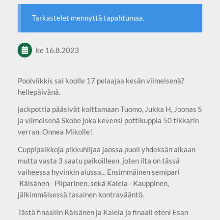
Tarkastelet mennyttä tapahtumaa.
ke 16.8.2023
Poolviikkis sai koolle 17 pelaajaa kesän viimeisenä?
hellepäivänä.
jackpottia pääsivät koittamaan Tuomo, Jukka H, Joonas S
ja viimeisenä Skobe joka kevensi pottikuppia 50 tikkarin
verran. Onnea Mikolle!
Cuppipaikkoja pikkuhiljaa jaossa puoli yhdeksän aikaan
mutta vasta 3 saatu paikoilleen, joten ilta on tässä
vaiheessa hyvinkin alussa... Ensimmäinen semipari
Räisänen - Piiparinen, sekä Kalela - Kauppinen,
jälkimmäisessä tasainen kontravääntö.
Tästä finaaliin Räisänen ja Kalela ja finaali eteni Esan