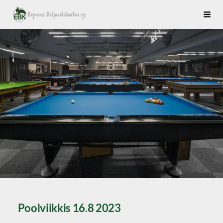
Siirry
Espoon Biljardikerho ry.
Haku
sivun
sisältöön
Poolviikkis 16.8 2023