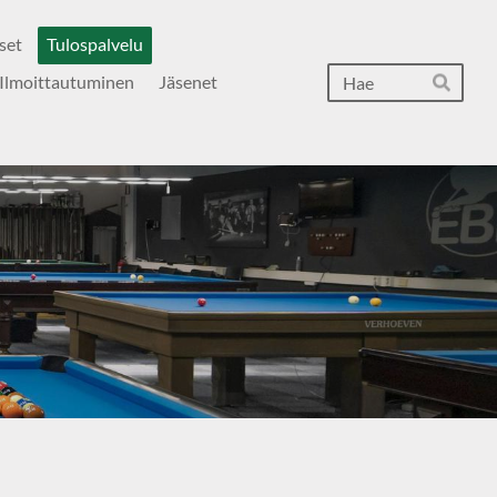
set
Tulospalvelu
Hak
Ilmoittautuminen
Jäsenet
Hae