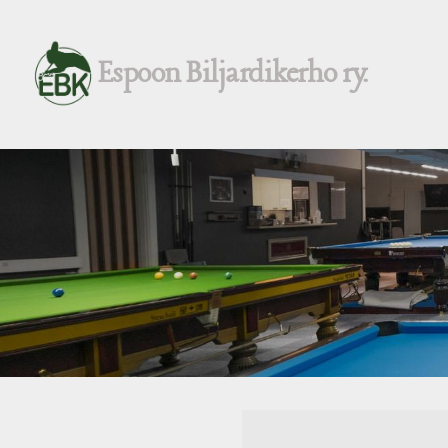
Siirry
sivun
Espoon Biljardikerho ry.
sisältöön