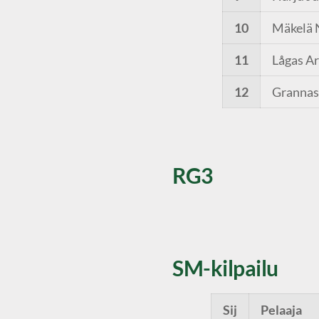
10
Mäkelä 
11
Lågas Ar
12
Grannas
RG3
SM-kilpailu
Sij
Pelaaja