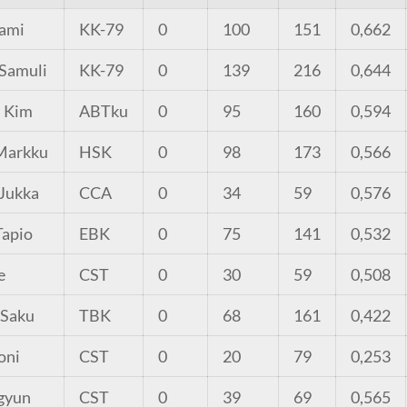
ami
KK-79
0
100
151
0,662
Samuli
KK-79
0
139
216
0,644
 Kim
ABTku
0
95
160
0,594
Markku
HSK
0
98
173
0,566
 Jukka
CCA
0
34
59
0,576
Tapio
EBK
0
75
141
0,532
e
CST
0
30
59
0,508
 Saku
TBK
0
68
161
0,422
oni
CST
0
20
79
0,253
gyun
CST
0
39
69
0,565