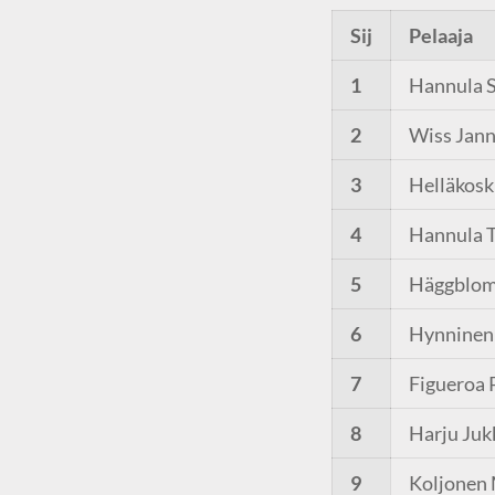
Sij
Pelaaja
1
Hannula 
2
Wiss Jan
3
Helläkoski
4
Hannula T
5
Häggblom
6
Hynninen
7
Figueroa 
8
Harju Juk
9
Koljonen