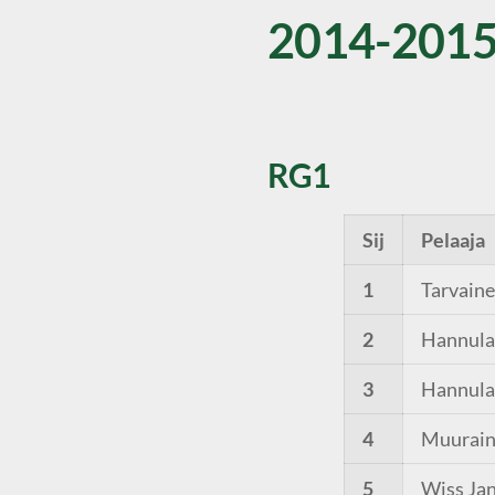
2014-201
RG1
Sij
Pelaaja
1
Tarvaine
2
Hannula
3
Hannula
4
Muurain
5
Wiss Ja