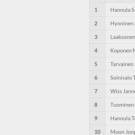
1
Hannula S
2
Hynninen 
3
Laaksonen
4
Koponen 
5
Tarvainen
6
Soinisalo 
7
Wiss Jann
8
Tuominen
9
Hannula T
10
Moon Jon