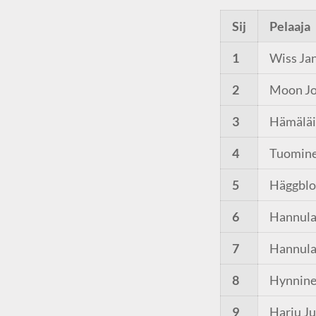
Sij
Pelaaja
1
Wiss Ja
2
Moon J
3
Hämäläi
4
Tuomine
5
Häggblo
6
Hannula
7
Hannula
8
Hynnine
9
Harju J