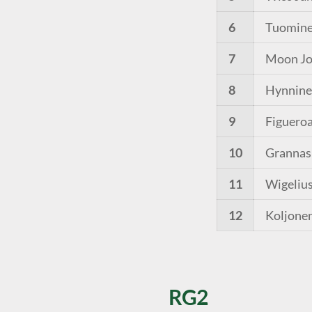
6
Tuomine
7
Moon J
8
Hynnine
9
Figueroa
10
Grannas
11
Wigelius
12
Koljone
RG2