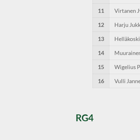
11
Virtanen J
12
Harju Juk
13
Helläkoski
14
Muurainen
15
Wigelius P
16
Vulli Jann
RG4