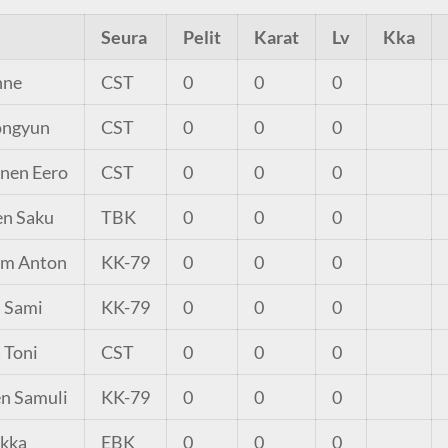
Seura
Pelit
Karat
Lv
Kka
nne
CST
0
0
0
ongyun
CST
0
0
0
nen Eero
CST
0
0
0
n Saku
TBK
0
0
0
m Anton
KK-79
0
0
0
 Sami
KK-79
0
0
0
 Toni
CST
0
0
0
n Samuli
KK-79
0
0
0
ukka
EBK
0
0
0