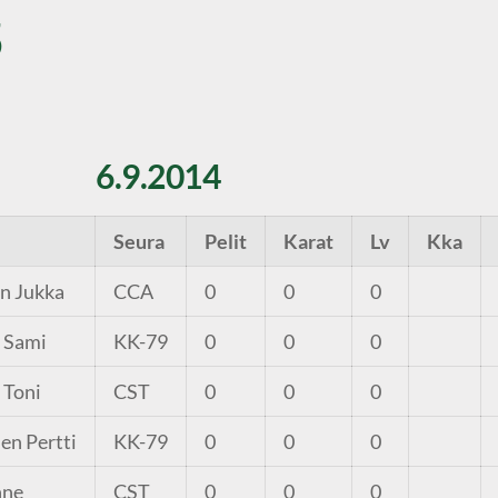
5
6.9.2014
Seura
Pelit
Karat
Lv
Kka
n Jukka
CCA
0
0
0
 Sami
KK-79
0
0
0
 Toni
CST
0
0
0
en Pertti
KK-79
0
0
0
nne
CST
0
0
0