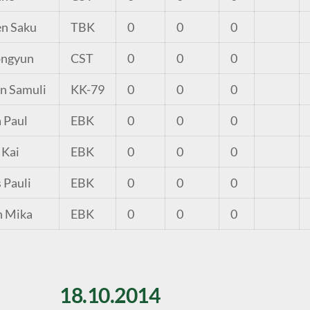
n Saku
TBK
0
0
0
ongyun
CST
0
0
0
n Samuli
KK-79
0
0
0
 Paul
EBK
0
0
0
 Kai
EBK
0
0
0
 Pauli
EBK
0
0
0
n Mika
EBK
0
0
0
18.10.2014