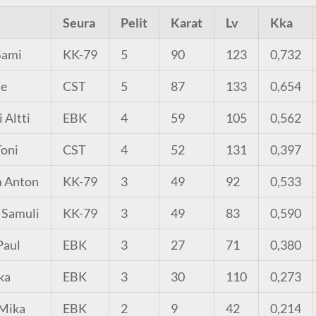
Seura
Pelit
Karat
Lv
Kka
Sami
KK-79
5
90
123
0,732
ne
CST
5
87
133
0,654
 Altti
EBK
4
59
105
0,562
oni
CST
4
52
131
0,397
 Anton
KK-79
3
49
92
0,533
 Samuli
KK-79
3
49
83
0,590
Paul
EBK
3
27
71
0,380
ka
EBK
3
30
110
0,273
 Mika
EBK
2
9
42
0,214