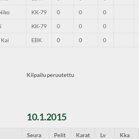
Niko
KK-79
0
0
0
i
KK-79
0
0
0
 Kai
EBK
0
0
0
Kilpailu peruutettu
10.1.2015
Seura
Pelit
Karat
Lv
Kka