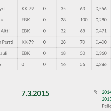
yri
KK-79
0
35
63
0,556
ka
EBK
0
28
100
0,280
 Altti
EBK
0
32
68
0,471
 Pertti
KK-79
0
28
70
0,400
auli
EBK
0
18
50
0,360
e
0
0
16
56
0,286
7.3.2015
2014
2015
Peli