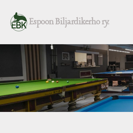
Siirry
sivun
Espoon Biljardikerho ry.
sisältöön