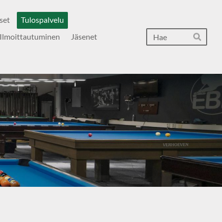
set
Tulospalvelu
Hak
Ilmoittautuminen
Jäsenet
Hae