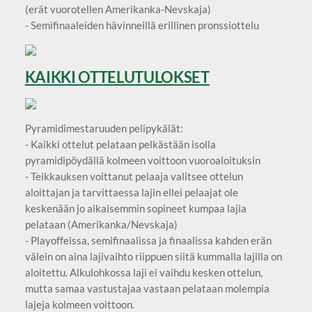
(erät vuorotellen Amerikanka-Nevskaja)
- Semifinaaleiden hävinneillä erillinen pronssiottelu
KAIKKI OTTELUTULOKSET
Pyramidimestaruuden pelipykälät:
- Kaikki ottelut pelataan pelkästään isolla
pyramidipöydällä kolmeen voittoon vuoroaloituksin
- Teikkauksen voittanut pelaaja valitsee ottelun
aloittajan ja tarvittaessa lajin ellei pelaajat ole
keskenään jo aikaisemmin sopineet kumpaa lajia
pelataan (Amerikanka/Nevskaja)
- Playoffeissa, semifinaalissa ja finaalissa kahden erän
välein on aina lajivaihto riippuen siitä kummalla lajilla on
aloitettu. Alkulohkossa laji ei vaihdu kesken ottelun,
mutta samaa vastustajaa vastaan pelataan molempia
lajeja kolmeen voittoon.