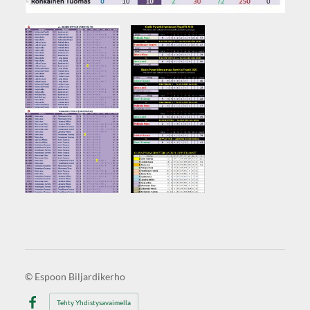
©
Espoon Biljardikerho
Tehty Yhdistysavaimella