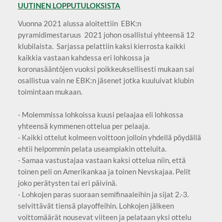
UUTINEN LOPPUTULOKSISTA
Vuonna 2021 alussa aloitettiin EBK:n
pyramidimestaruus 2021 johon osallistui yhteensä 12
klubilaista. Sarjassa pelattiin kaksi kierrosta kaikki
kaikkia vastaan kahdessa eri lohkossa ja
koronasääntöjen vuoksi poikkeuksellisesti mukaan sai
osallistua vain ne EBK:n jäsenet jotka kuuluivat klubin
toimintaan mukaan.
- Molemmissa lohkoissa kuusi pelaajaa eli lohkossa
yhteensä kymmenen ottelua per pelaaja.
- Kaikki ottelut kolmeen voittoon jolloin yhdellä pöydällä
ehtii helpommin pelata useampiakin otteluita.
- Samaa vastustajaa vastaan kaksi ottelua niin, että
toinen peli on Amerikankaa ja toinen Nevskajaa. Pelit
joko perätysten tai eri päivinä.
- Lohkojen paras suoraan semifinaaleihin ja sijat 2.-3.
selvittävät tiensä playoffeihin. Lohkojen jälkeen
voittomäärät nousevat viiteen ja pelataan yksi ottelu