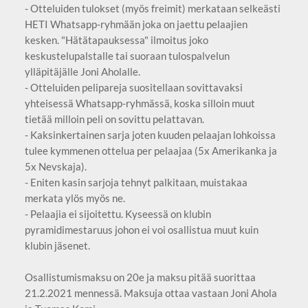
- Otteluiden tulokset (myös freimit) merkataan selkeästi
HETI Whatsapp-ryhmään joka on jaettu pelaajien
kesken. "Hätätapauksessa" ilmoitus joko
keskustelupalstalle tai suoraan tulospalvelun
ylläpitäjälle Joni Aholalle.
- Otteluiden pelipareja suositellaan sovittavaksi
yhteisessä Whatsapp-ryhmässä, koska silloin muut
tietää milloin peli on sovittu pelattavan.
- Kaksinkertainen sarja joten kuuden pelaajan lohkoissa
tulee kymmenen ottelua per pelaajaa (5x Amerikanka ja
5x Nevskaja).
- Eniten kasin sarjoja tehnyt palkitaan, muistakaa
merkata ylös myös ne.
- Pelaajia ei sijoitettu. Kyseessä on klubin
pyramidimestaruus johon ei voi osallistua muut kuin
klubin jäsenet.
Osallistumismaksu on 20e ja maksu pitää suorittaa
21.2.2021 mennessä. Maksuja ottaa vastaan Joni Ahola