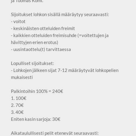
ja Tuomas Komi.
Sijoitukset lohkon sisällä määräytyy seuraavasti:
- voitot
- keskinäisten otteluiden freimit
- kaikkien otteluiden freimisuhde (=voitettujen ja
hävittyjen erien erotus)
- uusintaottelu(t) tarvittaessa
Lopulliset sijoitukset:
- Lohkojen jälkeen sijat 7-12 määräytyvät lohkopelien
mukaisesti
Palkintoihin 100% = 240€
1. 100€
2. 70€
3. 40€
Eniten kasin sarjoja: 30€
Aikataulullisesti pelit etenevät seuraavasti: