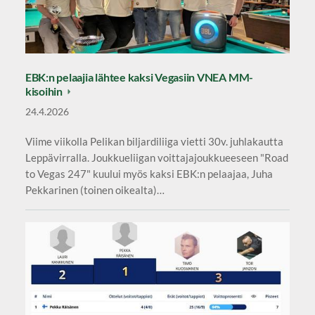
EBK:n pelaajia lähtee kaksi Vegasiin VNEA MM-
kisoihin
24.4.2026
Viime viikolla Pelikan biljardiliiga vietti 30v. juhlakautta
Leppävirralla. Joukkueliigan voittajajoukkueeseen "Road
to Vegas 247" kuului myös kaksi EBK:n pelaajaa, Juha
Pekkarinen (toinen oikealta)…