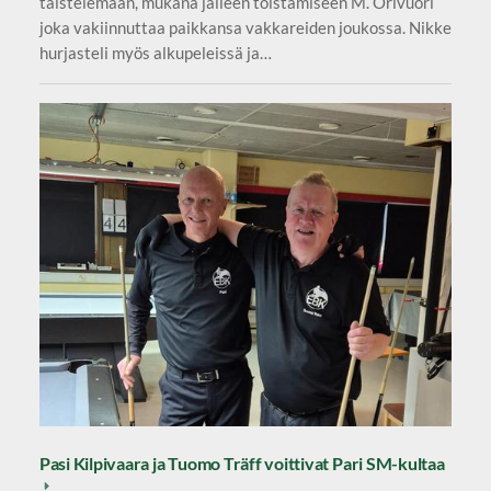
taistelemaan, mukana jälleen toistamiseen M. Orivuori
joka vakiinnuttaa paikkansa vakkareiden joukossa. Nikke
hurjasteli myös alkupeleissä ja…
Pasi Kilpivaara ja Tuomo Träff voittivat Pari SM-kultaa