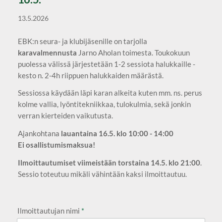
13.5.2026
EBK:n seura- ja klubijäsenille on tarjolla
karavalmennusta
Jarno Aholan toimesta. Toukokuun
puolessa välissä järjestetään 1-2 sessiota halukkaille -
kesto n. 2-4h riippuen halukkaiden määrästä.
Sessiossa käydään läpi karan alkeita kuten mm. ns. perus
kolme vallia, lyöntitekniikkaa, tulokulmia, sekä jonkin
verran kierteiden vaikutusta.
Ajankohtana
lauantaina 16.5. klo 10:00 - 14:00
Ei
osallistumismaksua!
Ilmoittautumiset viimeistään torstaina 14.5. klo 21:00
.
Sessio toteutuu mikäli vähintään kaksi ilmoittautuu.
Ilmoittautujan nimi
*