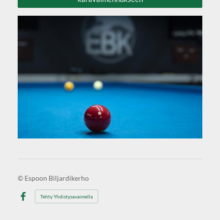
©
Espoon Biljardikerho
Tehty Yhdistysavaimella
Facebook