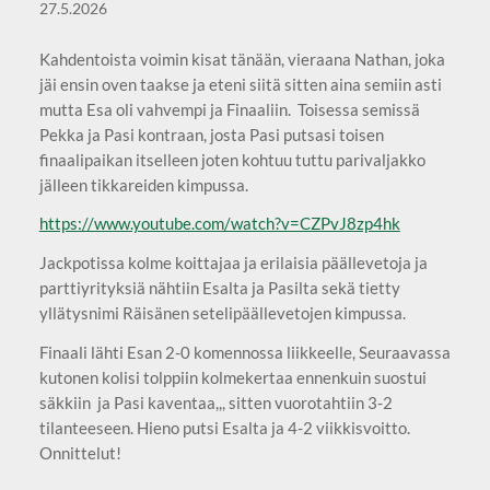
27.5.2026
Kahdentoista voimin kisat tänään, vieraana Nathan, joka
jäi ensin oven taakse ja eteni siitä sitten aina semiin asti
mutta Esa oli vahvempi ja Finaaliin. Toisessa semissä
Pekka ja Pasi kontraan, josta Pasi putsasi toisen
finaalipaikan itselleen joten kohtuu tuttu parivaljakko
jälleen tikkareiden kimpussa.
https://www.youtube.com/watch?v=CZPvJ8zp4hk
Jackpotissa kolme koittajaa ja erilaisia päällevetoja ja
parttiyrityksiä nähtiin Esalta ja Pasilta sekä tietty
yllätysnimi Räisänen setelipäällevetojen kimpussa.
Finaali lähti Esan 2-0 komennossa liikkeelle, Seuraavassa
kutonen kolisi tolppiin kolmekertaa ennenkuin suostui
säkkiin ja Pasi kaventaa,,, sitten vuorotahtiin 3-2
tilanteeseen. Hieno putsi Esalta ja 4-2 viikkisvoitto.
Onnittelut!