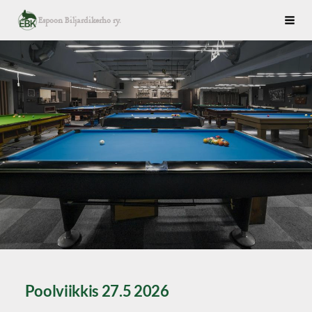
Siirry
Espoon Biljardikerho ry.
Haku
sivun
sisältöön
Poolviikkis 27.5 2026