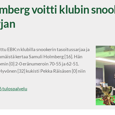
mberg voitti klubin snoo
rjan
ttu EBK:n klubilla snookerin tasoitussarjaa ja
immäistä kertaa Samuli Holmberg [16]. Hän
omin [0] 2-0 eränumeroin 70-55 ja 62-51.
yvönen [32] kukisti Pekka Räisäsen [0] niin
6 tulospalvelu