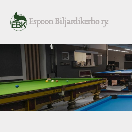
Siirry
sivun
Espoon Biljardikerho ry.
sisältöön