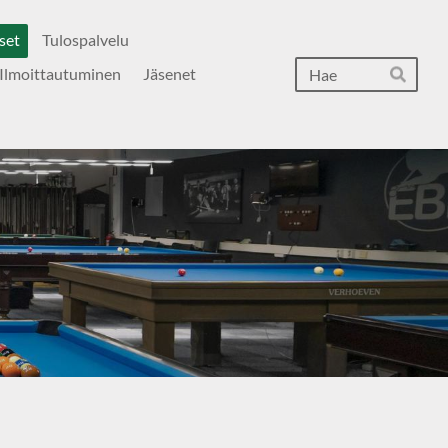
set
Tulospalvelu
Hak
Ilmoittautuminen
Jäsenet
Hae