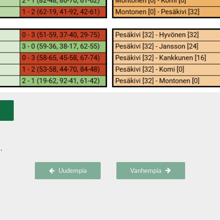
.
Uudempia
Vanhempia