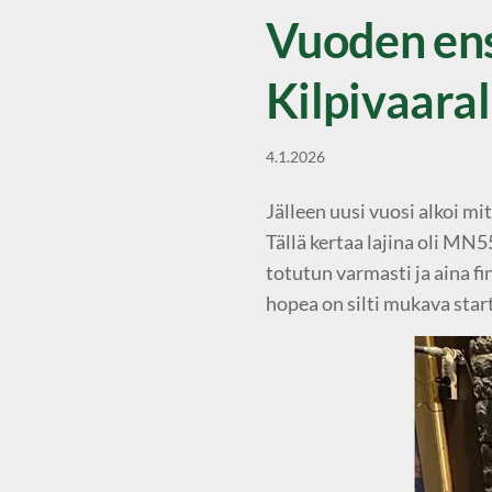
Vuoden ens
Kilpivaara
4.1.2026
Jälleen uusi vuosi alkoi m
Tällä kertaa lajina oli MN55
totutun varmasti ja aina f
hopea on silti mukava star