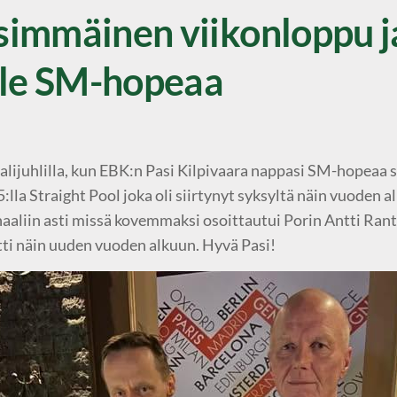
immäinen viikonloppu j
lle SM-hopeaa
italijuhlilla, kun EBK:n Pasi Kilpivaara nappasi SM-hopeaa 
:lla Straight Pool joka oli siirtynyt syksyltä näin vuoden al
inaaliin asti missä kovemmaksi osoittautui Porin Antti Ra
tti näin uuden vuoden alkuun. Hyvä Pasi!