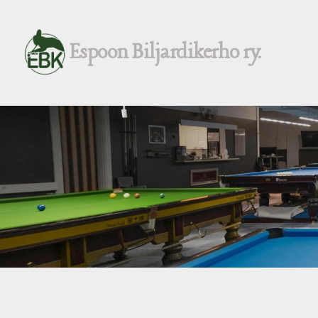
Siirry
sivun
Espoon Biljardikerho ry.
sisältöön