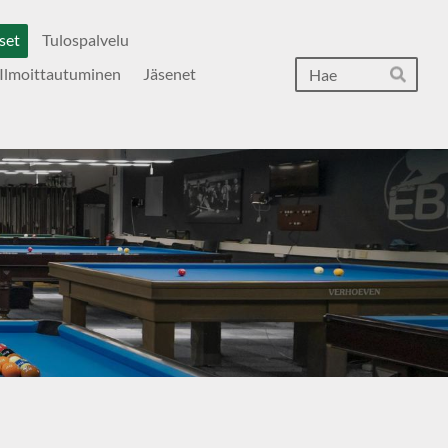
set
Tulospalvelu
Hak
Ilmoittautuminen
Jäsenet
Hae