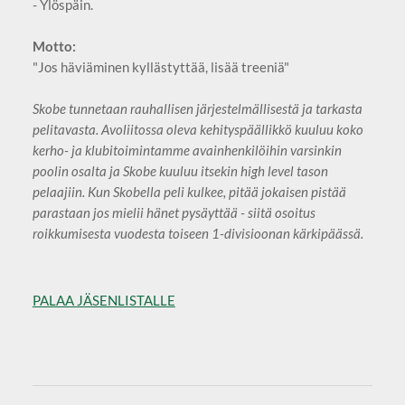
- Ylöspäin.
Motto:
"Jos häviäminen kyllästyttää, lisää treeniä"
Skobe tunnetaan rauhallisen järjestelmällisestä ja tarkasta
pelitavasta. Avoliitossa oleva kehityspäällikkö kuuluu koko
kerho- ja klubitoimintamme avainhenkilöihin varsinkin
poolin osalta ja Skobe kuuluu itsekin high level tason
pelaajiin. Kun Skobella peli kulkee, pitää jokaisen pistää
parastaan jos mielii hänet pysäyttää - siitä osoitus
roikkumisesta vuodesta toiseen 1-divisioonan kärkipäässä.
PALAA JÄSENLISTALLE