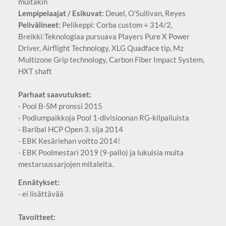
muitakin
Lempipelaajat / Esikuvat:
Deuel, O'Sullivan, Reyes
Pelivälineet:
Pelikeppi: Corba custom + 314/2,
Breikki:Teknologiaa pursuava Players Pure X Power
Driver, Airflight Technology, XLG Quadface tip, Mz
Multizone Grip technology, Carbon Fiber Impact System,
HXT shaft
Parhaat saavutukset:
- Pool B-SM pronssi 2015
- Podiumpaikkoja Pool 1-divisioonan RG-kilpailuista
- Baribal HCP Open 3. sija 2014
- EBK Kesäriehan voitto 2014!
- EBK Poolmestari 2019 (9-pallo) ja lukuisia muita
mestaruussarjojen mitaleita.
Ennätykset:
- ei lisättävää
Tavoitteet: