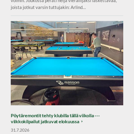
voimin. Joukossa peräti neljä vierailijaksi laskettavaa,
joista jotkut varsin tuttujakin: Arlind…
Pöytäremontit tehty klubilla tällä viikolla ---
viikkokilpailut jatkuvat elokuussa
31.7.2026