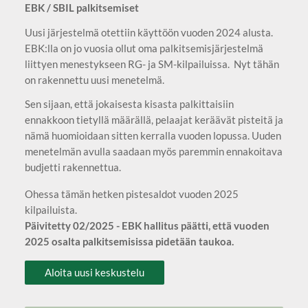
EBK / SBIL palkitsemiset
Uusi järjestelmä otettiin käyttöön vuoden 2024 alusta.
EBK:lla on jo vuosia ollut oma palkitsemisjärjestelmä
liittyen menestykseen RG- ja SM-kilpailuissa. Nyt tähän
on rakennettu uusi menetelmä.
Sen sijaan, että jokaisesta kisasta palkittaisiin
ennakkoon tietyllä määrällä, pelaajat keräävät pisteitä ja
nämä huomioidaan sitten kerralla vuoden lopussa. Uuden
menetelmän avulla saadaan myös paremmin ennakoitava
budjetti rakennettua.
Ohessa tämän hetken pistesaldot vuoden 2025
kilpailuista.
Päivitetty 02/2025 - EBK hallitus päätti, että vuoden
2025 osalta palkitsemisissa pidetään taukoa.
Aloita uusi keskustelu