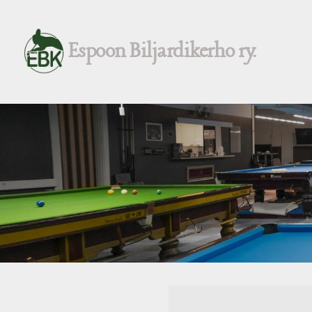
Siirry
sivun
Espoon Biljardikerho ry.
sisältöön