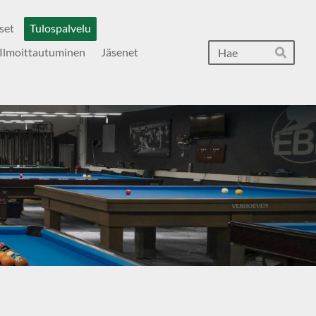
set
Tulospalvelu
Hak
Ilmoittautuminen
Jäsenet
Hae