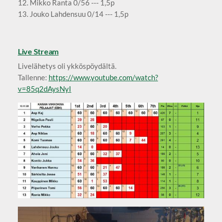
12. Mikko Ranta 0/56 --- 1,5p
13. Jouko Lahdensuu 0/14 --- 1,5p
Live Stream
Livelähetys oli ykköspöydältä.
Tallenne:
https://www.youtube.com/watch?
v=85q2dAysNyI