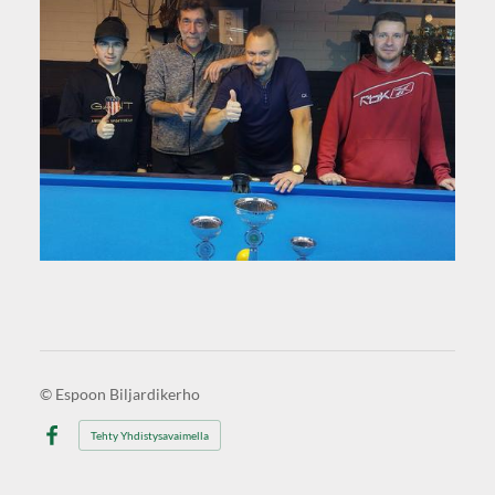
©
Espoon Biljardikerho
Tehty Yhdistysavaimella
Facebook