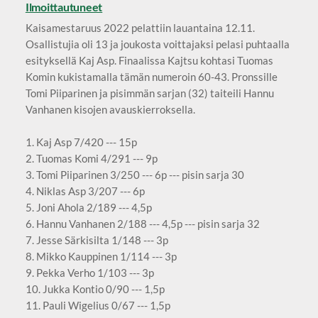
Ilmoittautuneet
Kaisamestaruus 2022 pelattiin lauantaina 12.11.
Osallistujia oli 13 ja joukosta voittajaksi pelasi puhtaalla
esityksellä Kaj Asp. Finaalissa Kajtsu kohtasi Tuomas
Komin kukistamalla tämän numeroin 60-43. Pronssille
Tomi Piiparinen ja pisimmän sarjan (32) taiteili Hannu
Vanhanen kisojen avauskierroksella.
1. Kaj Asp 7/420 --- 15p
2. Tuomas Komi 4/291 --- 9p
3. Tomi Piiparinen 3/250 --- 6p --- pisin sarja 30
4. Niklas Asp 3/207 --- 6p
5. Joni Ahola 2/189 --- 4,5p
6. Hannu Vanhanen 2/188 --- 4,5p --- pisin sarja 32
7. Jesse Särkisilta 1/148 --- 3p
8. Mikko Kauppinen 1/114 --- 3p
9. Pekka Verho 1/103 --- 3p
10. Jukka Kontio 0/90 --- 1,5p
11. Pauli Wigelius 0/67 --- 1,5p