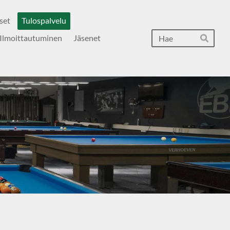
set
Tulospalvelu
Hak
Ilmoittautuminen
Jäsenet
Hae