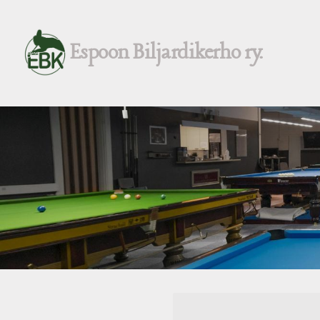
Siirry
sivun
Espoon Biljardikerho ry.
sisältöön