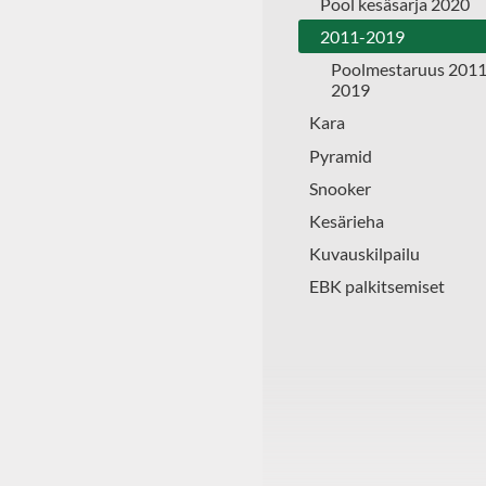
Pool kesäsarja 2020
2011-2019
Poolmestaruus 2011
2019
Kara
Pyramid
Snooker
Kesärieha
Kuvauskilpailu
EBK palkitsemiset