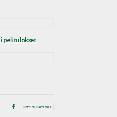
i pelitulokset
Tehty Yhdistysavaimella
Facebook