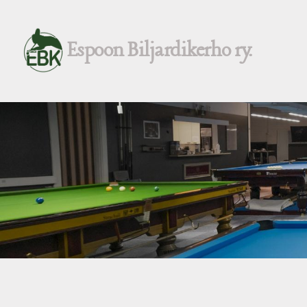
Siirry
sivun
Espoon Biljardikerho ry.
sisältöön