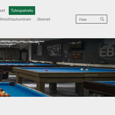
set
Tulospalvelu
Hak
Ilmoittautuminen
Jäsenet
Hae