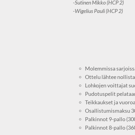
-Sutinen Mikko (HCP 2)
-Wigelius Pauli (HCP 2)
Molemmissa sarjoissa 
Ottelu lähtee nollist
Lohkojen voittajat su
Pudotuspelit pelataan
Teikkaukset ja vuoroa
Osallistumismaksu 30€
Palkinnot 9-pallo (300
Palkinnot 8-pallo (360