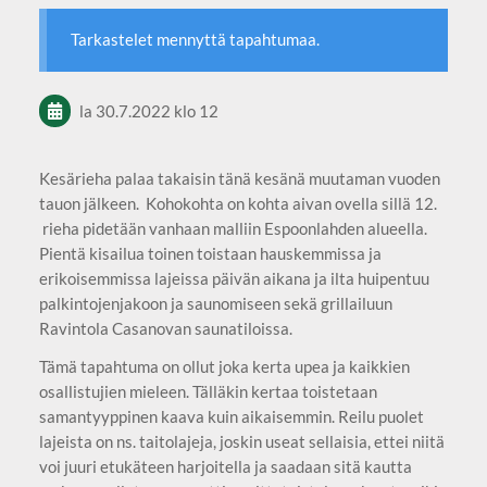
Tarkastelet mennyttä tapahtumaa.
la 30.7.2022
klo 12
Kesärieha palaa takaisin tänä kesänä muutaman vuoden
tauon jälkeen. Kohokohta on kohta aivan ovella sillä 12.
rieha pidetään vanhaan malliin Espoonlahden alueella.
Pientä kisailua toinen toistaan hauskemmissa ja
erikoisemmissa lajeissa päivän aikana ja ilta huipentuu
palkintojenjakoon ja saunomiseen sekä grillailuun
Ravintola Casanovan saunatiloissa.
Tämä tapahtuma on ollut joka kerta upea ja kaikkien
osallistujien mieleen. Tälläkin kertaa toistetaan
samantyyppinen kaava kuin aikaisemmin. Reilu puolet
lajeista on ns. taitolajeja, joskin useat sellaisia, ettei niitä
voi juuri etukäteen harjoitella ja saadaan sitä kautta