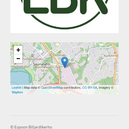
+
−
Leaflet
| Map data ©
OpenStreetMap
contributors,
CC-BY-SA
, Imagery ©
Mapbox
©
Espoon Biljardikerho