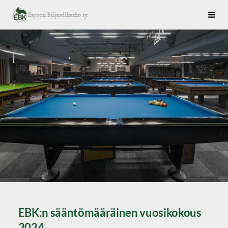
Siirry
Espoon Biljardikerho ry.
Haku
sivun
sisältöön
EBK:n sääntömääräinen vuosikokous
2024