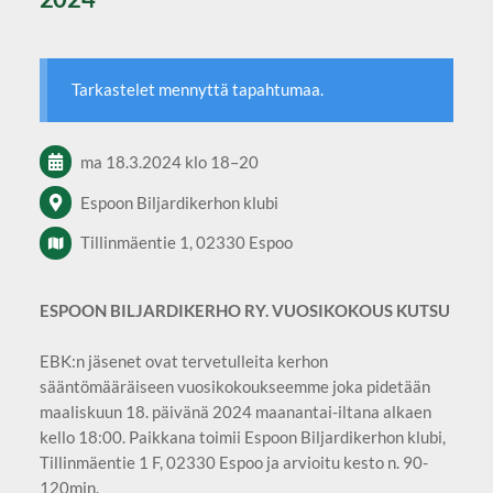
Tarkastelet mennyttä tapahtumaa.
ma 18.3.2024
klo 18
–
20
Espoon Biljardikerhon klubi
Tillinmäentie 1, 02330 Espoo
ESPOON BILJARDIKERHO RY. VUOSIKOKOUS KUTSU
EBK:n jäsenet ovat tervetulleita kerhon
sääntömääräiseen vuosikokoukseemme joka pidetään
maaliskuun 18. päivänä 2024 maanantai-iltana alkaen
kello 18:00. Paikkana toimii Espoon Biljardikerhon klubi,
Tillinmäentie 1 F, 02330 Espoo ja arvioitu kesto n. 90-
120min.