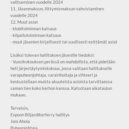
valitseminen vuodelle 2024
11. Jäsenmaksun, liittymismaksun vahvistaminen
vuodelle 2024
12. Muut asiat
- klubitoiminnan katsaus
- kilpailutoiminnan katsaus
- muut jäsenien kirjallisesti tai suullisesti esittämät asiat
Lisäksi tulevan hallituksen jäsenille tiedoksi:
- Vuosikokouksen perässä on mahdollista, että pidetään
heti järjestäytymiskokous, jossa valitaan hallitukselle
varapuheenjohtaja, varainhoitaja ja sihteeri ja
keskustellaan muista akuuteista asioista tarvittaessa
saman tien koko kerhon kanssa. Katsotaan aikataulun
mukaan.
Terveisin,
Espoon Biljardikerho ry hallitys
Joni Ahola
Puheenjohtaja