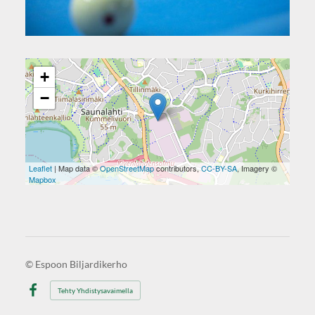
+
−
Leaflet
| Map data ©
OpenStreetMap
contributors,
CC-BY-SA
, Imagery ©
Mapbox
©
Espoon Biljardikerho
Tehty Yhdistysavaimella
Facebook