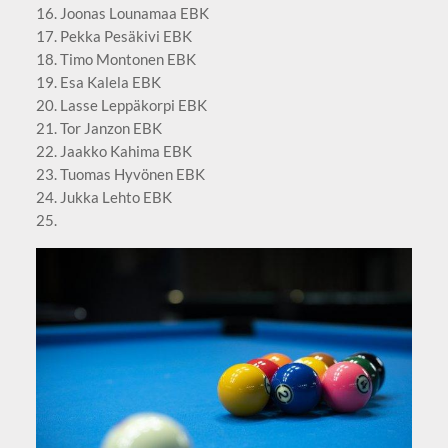
16. Joonas Lounamaa EBK
17. Pekka Pesäkivi EBK
18. Timo Montonen EBK
19. Esa Kalela EBK
20. Lasse Leppäkorpi EBK
21. Tor Janzon EBK
22. Jaakko Kahima EBK
23. Tuomas Hyvönen EBK
24. Jukka Lehto EBK
25.