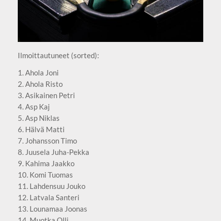
Ilmoittautuneet (sorted):
1. Ahola Joni
2. Ahola Risto
3. Asikainen Petri
4. Asp Kaj
5. Asp Niklas
6. Hälvä Matti
7. Johansson Timo
8. Juusela Juha-Pekka
9. Kahima Jaakko
10. Komi Tuomas
11. Lahdensuu Jouko
12. Latvala Santeri
13. Lounamaa Joonas
14. Muotka Olli