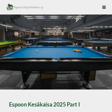
Siirry
Espoon Biljardikerho ry.
Haku
sivun
sisältöön
Espoon Kesäkaisa 2025 Part I