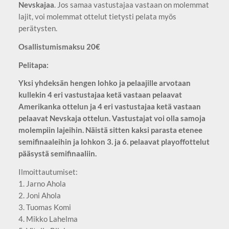
Nevskajaa
. Jos samaa vastustajaa vastaan on molemmat
lajit, voi molemmat ottelut tietysti pelata myös
perätysten.
Osallistumismaksu 20€
Pelitapa:
Yksi yhdeksän hengen lohko ja pelaajille arvotaan
kullekin 4 eri vastustajaa ketä vastaan pelaavat
Amerikanka ottelun ja 4 eri vastustajaa ketä vastaan
pelaavat Nevskaja ottelun. Vastustajat voi olla samoja
molempiin lajeihin. Näistä sitten kaksi parasta etenee
semifinaaleihin ja lohkon 3. ja 6. pelaavat playoffottelut
pääsystä semifinaaliin.
Ilmoittautumiset:
1. Jarno Ahola
2. Joni Ahola
3. Tuomas Komi
4. Mikko Lahelma