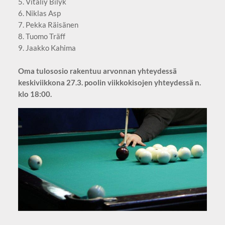
5. Vitaliy Bilyk
6. Niklas Asp
7. Pekka Räisänen
8. Tuomo Träff
9. Jaakko Kahima
Oma tulososio rakentuu arvonnan yhteydessä
keskiviikkona 27.3. poolin viikkokisojen yhteydessä n.
klo 18:00.