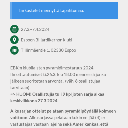
Tarkastelet mennyttä tapahtumaa.
27.3.
–
7.4.2024
Espoon Biljardikerhon klubi
Tillinmäentie 1, 02330 Espoo
EBK:n klubilaisten pyramidimestaruus 2024.
Ilmoittautumiset ti.26.3. klo 18:00 mennessä jonka
jälkeen suoritetaan arvonta..
(väh. 8 osallistujaa
tarvitaan)
=> HUOM! Osallistujia tuli 9 kpl joten sarja alkaa
keskiviikkona 27.3.2024.
Alkusarjan ottelut pelataan pyramidipöydällä kolmeen
voittoon
. Alkusarjassa pelataan kukin neljää (4) eri
vastustajaa vastaan lajeina
sekä Amerikankaa, että