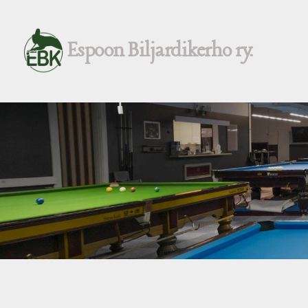
Siirry
sivun
Espoon Biljardikerho ry.
sisältöön