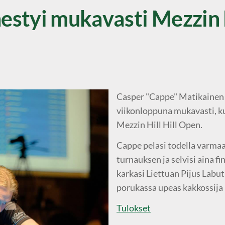
styi mukavasti Mezzin H
Casper "Cappe" Matikainen 
viikonloppuna mukavasti, ku
Mezzin Hill Hill Open.
Cappe pelasi todella varmaa
turnauksen ja selvisi aina fi
karkasi Liettuan Pijus Labut
porukassa upeas kakkossija
Tulokset