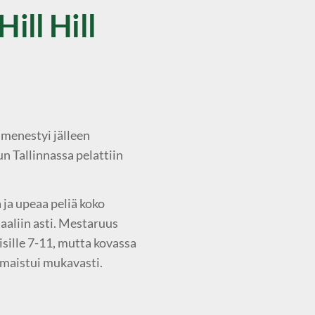
ill Hill
menestyi jälleen
n Tallinnassa pelattiin
 ja upeaa peliä koko
naaliin asti. Mestaruus
isille 7-11, mutta kovassa
 maistui mukavasti.