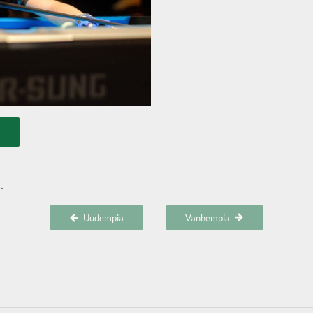
.
Uudempia
Vanhempia