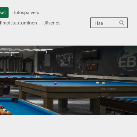
set
Tulospalvelu
Hak
Ilmoittautuminen
Jäsenet
Hae