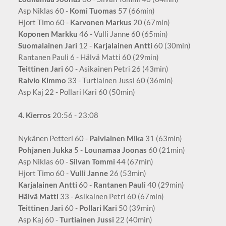
Asp Niklas 60 -
Komi Tuomas
57 (66min)
Hjort Timo 60 -
Karvonen Markus
20 (67min)
Koponen Markku
46 - Vulli Janne 60 (65min)
Suomalainen Jari
12 -
Karjalainen Antti
60 (30min)
Rantanen Pauli 6 - Hälvä Matti 60 (29min)
Teittinen Jari
60 - Asikainen Petri 26 (43min)
Raivio Kimmo
33 - Turtiainen Jussi 60 (36min)
Asp Kaj 22 - Pollari Kari 60 (50min)
4. Kierros
20:56 - 23:08
Nykänen Petteri 60 -
Palviainen Mika
31 (63min)
Pohjanen Jukka
5 -
Lounamaa Joonas
60 (21min)
Asp Niklas 60 -
Silvan Tommi
44 (67min)
Hjort Timo 60 -
Vulli Janne
26 (53min)
Karjalainen Antti
60 -
Rantanen Pauli
40 (29min)
Hälvä Matti
33 - Asikainen Petri 60 (67min)
Teittinen Jari
60 -
Pollari Kari
50 (39min)
Asp Kaj 60 -
Turtiainen Jussi
22 (40min)