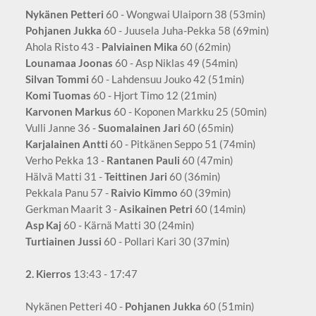
Nykänen Petteri
60 - Wongwai Ulaiporn 38 (53min)
Pohjanen Jukka
60 - Juusela Juha-Pekka 58 (69min)
Ahola Risto 43 -
Palviainen Mika
60 (62min)
Lounamaa Joonas
60 - Asp Niklas 49 (54min)
Silvan Tommi
60 - Lahdensuu Jouko 42 (51min)
Komi Tuomas
60 - Hjort Timo 12 (21min)
Karvonen Markus
60 - Koponen Markku 25 (50min)
Vulli Janne 36 -
Suomalainen Jari
60 (65min)
Karjalainen Antti
60 - Pitkänen Seppo 51 (74min)
Verho Pekka 13 -
Rantanen Pauli
60 (47min)
Hälvä Matti 31 -
Teittinen Jari
60 (36min)
Pekkala Panu 57 -
Raivio Kimmo
60 (39min)
Gerkman Maarit 3 -
Asikainen Petri
60 (14min)
Asp Kaj
60 - Kärnä Matti 30 (24min)
Turtiainen Jussi
60 - Pollari Kari 30 (37min)
2. Kierros
13:43 - 17:47
Nykänen Petteri 40 -
Pohjanen Jukka
60 (51min)