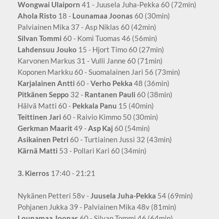
Wongwai Ulaiporn
41 - Juusela Juha-Pekka 60 (72min)
Ahola Risto
18 -
Lounamaa Joonas
60 (30min)
Palviainen Mika 37 - Asp Niklas 60 (42min)
Silvan Tommi
60 - Komi Tuomas 46 (56min)
Lahdensuu Jouko
15 - Hjort Timo 60 (27min)
Karvonen Markus 31 - Vulli Janne 60 (71min)
Koponen Markku 60 - Suomalainen Jari 56 (73min)
Karjalainen Antti
60 -
Verho Pekka
48 (36min)
Pitkänen Seppo
32 -
Rantanen Pauli
60 (38min)
Hälvä Matti 60 -
Pekkala Panu
15 (40min)
Teittinen Jari
60 - Raivio Kimmo 50 (30min)
Gerkman Maarit
49 -
Asp Kaj
60 (54min)
Asikainen Petri
60 - Turtiainen Jussi 32 (43min)
Kärnä Matti
53 - Pollari Kari 60 (34min)
3. Kierros
17:40 - 21:21
Nykänen Petteri 58v -
Juusela Juha-Pekka
54 (69min)
Pohjanen Jukka 39 - Palviainen Mika 48v (81min)
Lounamaa Joonas
60 - Silvan Tommi 46 (64min)