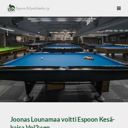
Siirry
Espoon Biljardikerho ry.
Haku
sivun
sisältöön
Joonas Lounamaa voitti Espoon Kesä-
kaisa Vol2:sen