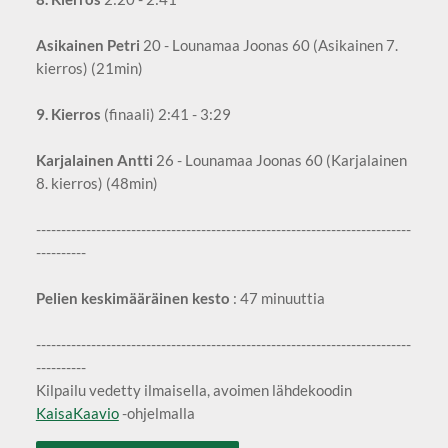
Asikainen Petri
20 - Lounamaa Joonas 60 (Asikainen 7.
kierros) (21min)
9. Kierros
(finaali) 2:41 - 3:29
Karjalainen Antti
26 - Lounamaa Joonas 60 (Karjalainen
8. kierros) (48min)
---------------------------------------------------------------------------
----------
Pelien keskimääräinen kesto
: 47 minuuttia
---------------------------------------------------------------------------
----------
Kilpailu vedetty ilmaisella, avoimen lähdekoodin
KaisaKaavio
-ohjelmalla