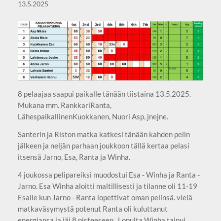
13.5.2025
8 pelaajaa saapui paikalle tänään tiistaina 13.5.2025.
Mukana mm. RankkariRanta,
LähespaikallinenKuokkanen, Nuori Asp, jnejne.
Santerin ja Riston matka katkesi tänään kahden pelin
jälkeen ja neljän parhaan joukkoon tällä kertaa pelasi
itsensä Jarno, Esa, Ranta ja Winha.
4 joukossa pelipareiksi muodostui Esa - Winha ja Ranta -
Jarno. Esa Winha aloitti maltillisesti ja tilanne oli 11-19
Esalle kun Jarno - Ranta lopettivat oman pelinsä. vielä
matkaväsymystä potenut Ranta oli kuluttanut
energiansa ja jäi 8 pisteeseen. Lopulta Winha taipui