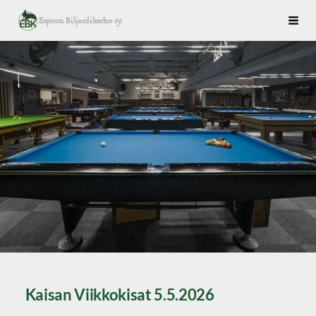
Siirry
Espoon Biljardikerho ry.
Haku
sivun
sisältöön
Kaisan Viikkokisat 5.5.2026