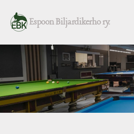
Siirry
sivun
Espoon Biljardikerho ry.
sisältöön