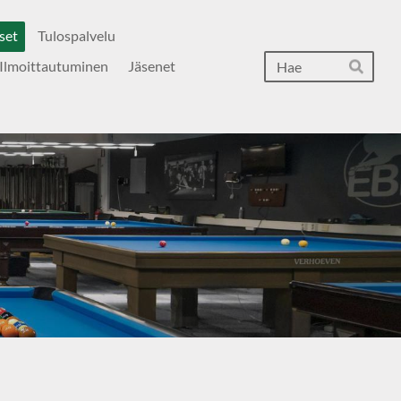
set
Tulospalvelu
Hak
Ilmoittautuminen
Jäsenet
Hae