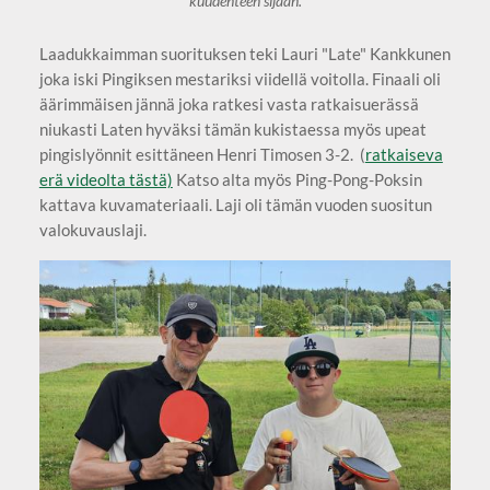
kuudenteen sijaan.
Laadukkaimman suorituksen teki Lauri "Late" Kankkunen
joka iski Pingiksen mestariksi viidellä voitolla. Finaali oli
äärimmäisen jännä joka ratkesi vasta ratkaisuerässä
niukasti Laten hyväksi tämän kukistaessa myös upeat
pingislyönnit esittäneen Henri Timosen 3-2. (
ratkaiseva
erä videolta tästä)
Katso alta myös Ping-Pong-Poksin
kattava kuvamateriaali. Laji oli tämän vuoden suositun
valokuvauslaji.