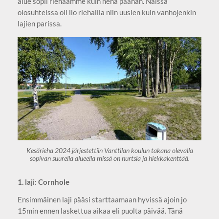
alue sopii riehaamme kuin nenä päähän. Näissä
olosuhteissa oli ilo riehailla niin uusien kuin vanhojenkin
lajien parissa.
Kesärieha 2024 järjestettiin Vanttilan koulun takana olevalla
sopivan suurella alueella missä on nurtsia ja hiekkakenttää.
1. laji: Cornhole
Ensimmäinen laji pääsi starttaamaan hyvissä ajoin jo
15min ennen laskettua aikaa eli puolta päivää. Tänä