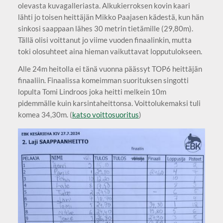
olevasta kuvagalleriasta. Alkukierroksen kovin kaari
lähti jo toisen heittäjän Mikko Paajasen kädestä, kun hän
sinkosi saappaan lähes 30 metrin tietämille (29,80m).
Tällä olisi voittanut jo viime vuoden finaalinkin, mutta
toki olosuhteet aina hieman vaikuttavat lopputulokseen.
Alle 24m heitolla ei tänä vuonna päässyt TOP6 heittäjän
finaaliin. Finaalissa komeimman suorituksen singotti
lopulta Tomi Lindroos joka heitti melkein 10m
pidemmälle kuin karsintaheittonsa. Voittolukemaksi tuli
komea 34,30m. (
katso voittosuoritus
)