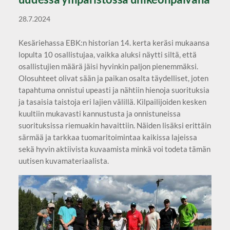
28.7.2024
Kesäriehassa EBK:n historian 14. kerta keräsi mukaansa
lopulta 10 osallistujaa, vaikka aluksi näytti siltä, että
osallistujien määrä jäisi hyvinkin paljon pienemmäksi.
Olosuhteet olivat sään ja paikan osalta täydelliset, joten
tapahtuma onnistui upeasti ja nähtiin hienoja suorituksia
ja tasaisia taistoja eri lajien välillä. Kilpailijoiden kesken
kuultiin mukavasti kannustusta ja onnistuneissa
suorituksissa riemuakin havaittiin. Näiden lisäksi erittäin
särmää ja tarkkaa tuomaritoimintaa kaikissa lajeissa
sekä hyvin aktiivista kuvaamista minkä voi todeta tämän
uutisen kuvamateriaalista.