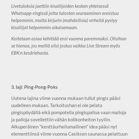
Livetuloksia jaettiin kisailijoiden kesken yhteisessä
Whatsapp-ringissä jotta tulosten seuraaminen onnistuu
helpommin, mutta kirjurin (mahdollisia) virheitä pystyy
kisailijat helpommin oikaisemaan.
Koitetaan asiaa kehittää ensi vuonna paremmaksi. Olisihan
se hienoa, jos meillä olisi joskus vaikka Live Stream myös
EBK:n kesäriehasta.
3. laji: Ping-Pong-Poks
Uutena lajina viime vuonna mukaan tullut pingis pääsi
uudelleen mukaan. Tarkoitushan ei ole pelata
pingispöydällä eikä pompotella pingispalloa vaan mailoja
ja palloja sovellettiin vähän kolikonheiton tyyliin.
Alkuperäinen "kenttäurheilumallinen" idea pääsi nyt
elementtiinsä viime vuonna Casiksen saunassa pelattuun