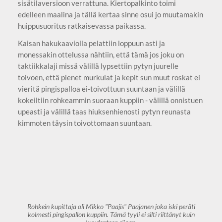
sisätilaversioon verrattuna. Kiertopalkinto toimi
edelleen maalina ja tällä kertaa sinne osui jo muutamakin
huippusuoritus ratkaisevassa paikassa.
Kaisan hakukaaviolla pelattiin loppuun asti ja
monessakin ottelussa nähtiin, että tämä jos joku on
taktiikkalaji missä välillä lypsettiin pytyn juurelle
toivoen, että pienet murkulat ja kepit sun muut roskat ei
vieritä pingispalloa ei-toivottuun suuntaan ja välillä
kokeiltiin rohkeammin suoraan kuppiin - välillä onnistuen
upeasti ja välillä taas hiuksenhienosti pytyn reunasta
kimmoten täysin toivottomaan suuntaan.
Rohkein kupittaja oli Mikko "Paajis" Paajanen joka iski peräti
kolmesti pingispallon kuppiin. Tämä tyyli ei silti riittänyt kuin