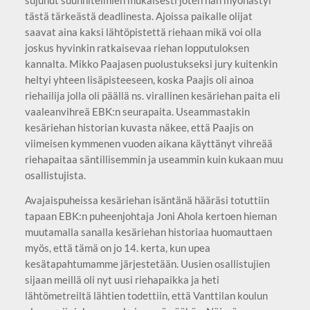
sujunut suunnitelmien mukaisesti joten hän myöhästyi
tästä tärkeästä deadlinesta. Ajoissa paikalle olijat
saavat aina kaksi lähtöpistettä riehaan mikä voi olla
joskus hyvinkin ratkaisevaa riehan lopputuloksen
kannalta. Mikko Paajasen puolustukseksi jury kuitenkin
heltyi yhteen lisäpisteeseen, koska Paajis oli ainoa
riehailija jolla oli päällä ns. virallinen kesäriehan paita eli
vaaleanvihreä EBK:n seurapaita. Useammastakin
kesäriehan historian kuvasta näkee, että Paajis on
viimeisen kymmenen vuoden aikana käyttänyt vihreää
riehapaitaa säntillisemmin ja useammin kuin kukaan muu
osallistujista.
Avajaispuheissa kesäriehan isäntänä hääräsi totuttiin
tapaan EBK:n puheenjohtaja Joni Ahola kertoen hieman
muutamalla sanalla kesäriehan historiaa huomauttaen
myös, että tämä on jo 14. kerta, kun upea
kesätapahtumamme järjestetään. Uusien osallistujien
sijaan meillä oli nyt uusi riehapaikka ja heti
lähtömetreiltä lähtien todettiin, että Vanttilan koulun