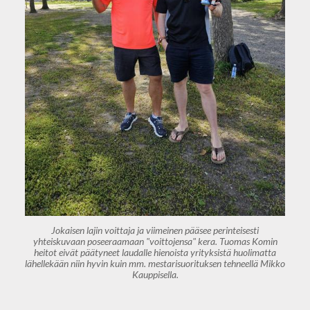
Jokaisen lajin voittaja ja viimeinen pääsee perinteisesti
yhteiskuvaan poseeraamaan "voittojensa" kera. Tuomas Komin
heitot eivät päätyneet laudalle hienoista yrityksistä huolimatta
lähellekään niin hyvin kuin mm. mestarisuorituksen tehneellä Mikko
Kauppisella.