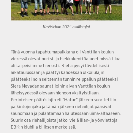
Kesäriehan 2024 osallistujat
Tänä vuonna tapahtumapaikkana oli Vanttilan koulun
vieressä olevat nurtsi- ja hiekkakenttäalueet missä tilaa
oli tarpeisiimme hienosti. Rieha pysyi täydellisesti
aikataulussaan ja päättyi kahdeksan ulkoilulajin
päätteeksi noin seitsemän tunnin reippailun päätteeksi
Siera Nevadan saunatiloihin aivan Vanttilan koulun
läheisyydessä olevaan hienoon yksityistilaan.
Perinteisen päätöslajin eli "Hatun" jälkeen suoritettiin
palkintojenjako ja tämän jälkeen riehailijat pääsivät
saunomaan ja pulahtamaan halutessaan uima-altaaseen.
Suurin osa riehailijoista jatkoi vielä illan- ja yönviettoja
EBK:n klubilla biliksen merkeissä.