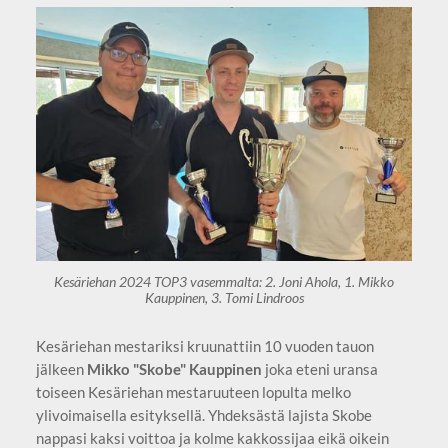
Kesäriehan 2024 TOP3 vasemmalta: 2. Joni Ahola, 1. Mikko
Kauppinen, 3. Tomi Lindroos
Kesäriehan mestariksi kruunattiin 10 vuoden tauon
jälkeen
Mikko "Skobe" Kauppinen
joka eteni uransa
toiseen Kesäriehan mestaruuteen lopulta melko
ylivoimaisella esityksellä. Yhdeksästä lajista Skobe
nappasi kaksi voittoa ja kolme kakkossijaa eikä oikein