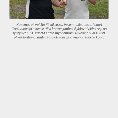
Kokemus oli valttia Pingiksessä. Vasemmalla mestari Lauri
Kankkunen ja oikealle tällä kertaa jumboksi jäänyt Niklas Asp on
syntynyt n. 50 vuotta Latea myöhemmin. Nikenkin suoritukset
olivat loistavia, mutta taso oli vain tänä vuonna todella kova.