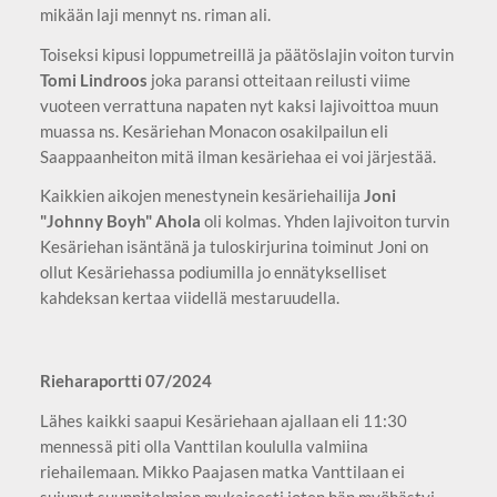
mikään laji mennyt ns. riman ali.
Toiseksi kipusi loppumetreillä ja päätöslajin voiton turvin
Tomi Lindroos
joka paransi otteitaan reilusti viime
vuoteen verrattuna napaten nyt kaksi lajivoittoa muun
muassa ns. Kesäriehan Monacon osakilpailun eli
Saappaanheiton mitä ilman kesäriehaa ei voi järjestää.
Kaikkien aikojen menestynein kesäriehailija
Joni
"Johnny Boyh" Ahola
oli kolmas. Yhden lajivoiton turvin
Kesäriehan isäntänä ja tuloskirjurina toiminut Joni on
ollut Kesäriehassa podiumilla jo ennätykselliset
kahdeksan kertaa viidellä mestaruudella.
Rieharaportti 07/2024
Lähes kaikki saapui Kesäriehaan ajallaan eli 11:30
mennessä piti olla Vanttilan koululla valmiina
riehailemaan. Mikko Paajasen matka Vanttilaan ei