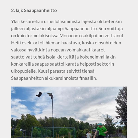
2. laji: Saappaanheitto
Yksi kesäriehan urheilullisimmista lajeista oli tietenkin
jälleen uljastakin uljaampi Saappaanheitto. Sen voittaja
on kuin formulakisoissa Monacon osakilpailun voittanut.
Heittosektori oli hieman haastava, koska olosuhteiden
valossa hyvätkin ja nopean voimakkaat kaaret
saattoivat tehdä isoja kierteitä ja kokeneimmillakin
konkareilla saapas saattoi karata helposti sektorin
ulkopuolelle. Kuusi parasta selvitti tiensä
Saappaanheiton alkukarsinnoista finaaliin.