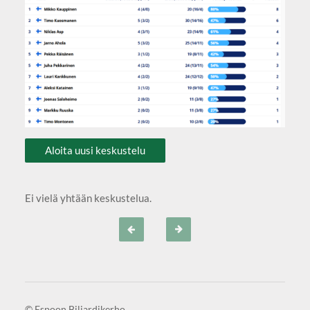
Aloita uusi keskustelu
Ei vielä yhtään keskustelua.
©
Espoon Biljardikerho