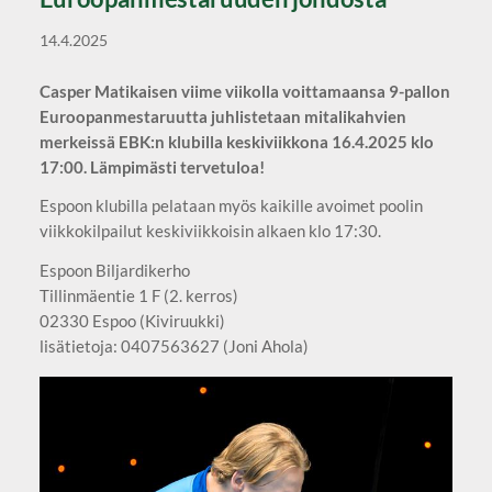
14.4.2025
Casper Matikaisen viime viikolla voittamaansa 9-pallon
Euroopanmestaruutta juhlistetaan mitalikahvien
merkeissä EBK:n klubilla keskiviikkona 16.4.2025 klo
17:00. Lämpimästi tervetuloa!
Espoon klubilla pelataan myös kaikille avoimet poolin
viikkokilpailut keskiviikkoisin alkaen klo 17:30.
Espoon Biljardikerho
Tillinmäentie 1 F (2. kerros)
02330 Espoo (Kiviruukki)
lisätietoja: 0407563627 (Joni Ahola)