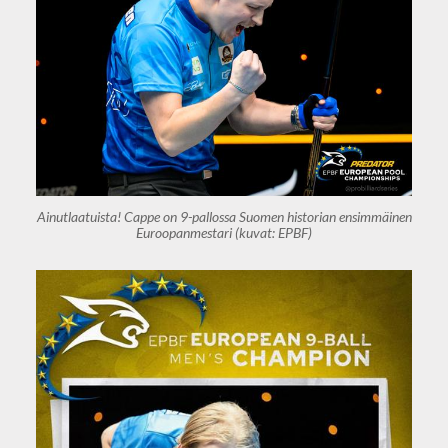
Ainutlaatuista! Cappe on 9-pallossa Suomen historian ensimmäinen
Euroopanmestari (kuvat: EPBF)