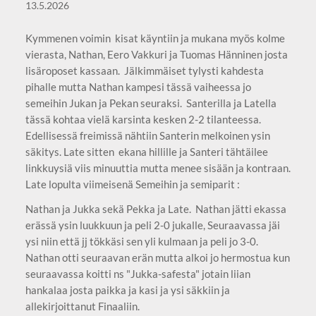
13.5.2026
Kymmenen voimin kisat käyntiin ja mukana myös kolme
vierasta, Nathan, Eero Vakkuri ja Tuomas Hänninen josta
lisäroposet kassaan. Jälkimmäiset tylysti kahdesta
pihalle mutta Nathan kampesi tässä vaiheessa jo
semeihin Jukan ja Pekan seuraksi. Santerilla ja Latella
tässä kohtaa vielä karsinta kesken 2-2 tilanteessa.
Edellisessä freimissä nähtiin Santerin melkoinen ysin
säkitys. Late sitten ekana hillille ja Santeri tähtäilee
linkkuysiä viis minuuttia mutta menee sisään ja kontraan.
Late lopulta viimeisenä Semeihin ja semiparit :
Nathan ja Jukka sekä Pekka ja Late. Nathan jätti ekassa
erässä ysin luukkuun ja peli 2-0 jukalle, Seuraavassa jäi
ysi niin että jj tökkäsi sen yli kulmaan ja peli jo 3-0.
Nathan otti seuraavan erän mutta alkoi jo hermostua kun
seuraavassa koitti ns "Jukka-safesta" jotain liian
hankalaa josta paikka ja kasi ja ysi säkkiin ja
allekirjoittanut Finaaliin.