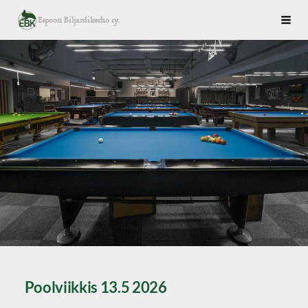
Siirry
Espoon Biljardikerho ry.
Haku
sivun
sisältöön
Poolviikkis 13.5 2026