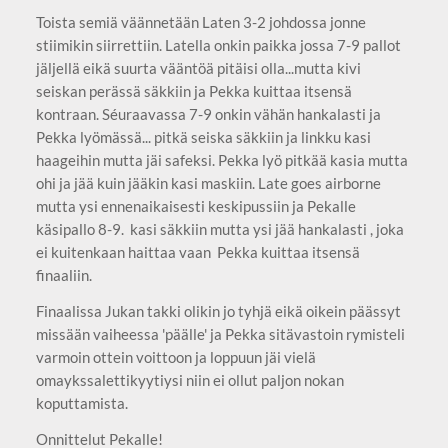
Toista semiä väännetään Laten 3-2 johdossa jonne
stiimikin siirrettiin. Latella onkin paikka jossa 7-9 pallot
jäljellä eikä suurta vääntöä pitäisi olla...mutta kivi
seiskan perässä säkkiin ja Pekka kuittaa itsensä
kontraan. Séuraavassa 7-9 onkin vähän hankalasti ja
Pekka lyömässä... pitkä seiska säkkiin ja linkku kasi
haageihin mutta jäi safeksi. Pekka lyö pitkää kasia mutta
ohi ja jää kuin jääkin kasi maskiin. Late goes airborne
mutta ysi ennenaikaisesti keskipussiin ja Pekalle
käsipallo 8-9. kasi säkkiin mutta ysi jää hankalasti , joka
ei kuitenkaan haittaa vaan Pekka kuittaa itsensä
finaaliin.
Finaalissa Jukan takki olikin jo tyhjä eikä oikein päässyt
missään vaiheessa 'päälle' ja Pekka sitävastoin rymisteli
varmoin ottein voittoon ja loppuun jäi vielä
omaykssalettikyytiysi niin ei ollut paljon nokan
koputtamista.
Onnittelut Pekalle!