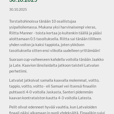
30.10.2025
Torstaitohinoissa tänään 10 osallistujaa
ysipalloilemassa. Mukana yksi harvinaisempi vieras,
Riitta Manner - toista kertaa jo kuitenkin täällä ja pääsi
aloittamaan 0.5 tasoituksella. Riitta sai tänään tililleen
yhden voiton ja kaksi tappiota, joten ykkösen
tasoituksella sitten ensi viikolla uudelleen yrittämään!
Suoraan cup-vaiheeseen kahdella voitolla tänään Jaakko
ja Late. Kaavion länsilaidalta jatkoon taisteli Latvalan
perhetiimi.
Latvalat jatkoivat samalla kaavalla molemmat, voitto,
tappio, voitto, voitto - eli Samuel vei itsensä finaaliin
puhtaasti 4-0 voitolla Jaskasta, Santeri pidemmän
kaavan kontrataiston kautta 4-3 voitolla Latesta.
Pelit olivat edenneet hyvää vauhtia, kun Latvaloiden
finaali pääsi alkamaan jo puoli yhdeksältä. Finaalikin sujui