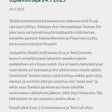
24.9.2025
Tänään kolmetoista kisaamassa ja mukavaa että 8 cup
raja juuri ylittyy. Mukana yksi vieraspelaaja Tuomas Elo
joka tosin sai kylmää kyytiä klubilaisilta tällä kertaa.
Semeihin ponnisti Kalela/Ahvonen ja Piiparinen/Lehto
joista ensin mainitut finaaliin.
Jackpottia tänään koittamaan Esa ja Tomi ja koska
kaverit on kehittyneet laitettiin maaliksi pienin
mahdollinen eli vitosen seteli. Esa ei tuosta hämmästynyt
vaan ekalla ysi kulmaan ja kivi pikkuruisen maalin päälle.
Onnittelut! Tomikin halusi vielä koittaa vaikka potti oli jo
mennyt ja sovittiin että jos onnistuu niin "omat pois" ja
eikös vaan Tomikin parkkeerasi kiven setelille
onnistuneen säkityksen jälkeen. Siitä 2kpl tikkareita. Tää
kikkalyönti on nyt pannassa jonkin aikaa :-)
Finaali alkoi Esan 2-0 komennossa ja Tomi tuli siten