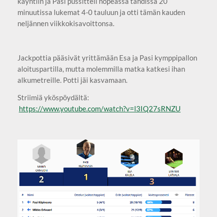
käyntiin ja Pasi pussitteli nopeassa tahdissa 20
minuutissa lukemat 4-0 tauluun ja otti tämän kauden
neljännen viikkokisavoittonsa.
Jackpottia pääsivät yrittämään Esa ja Pasi kymppipallon
aloituspartilla, mutta molemmilla matka katkesi ihan
alkumetreille. Potti jäi kasvamaan.
Striimiä yköspöydältä:
https://www.youtube.com/watch?v=l3IQ27sRNZU