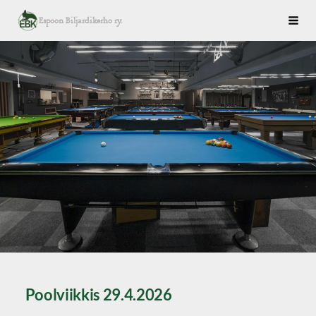
Siirry
Espoon Biljardikerho ry.
Haku
sivun
sisältöön
Poolviikkis 29.4.2026