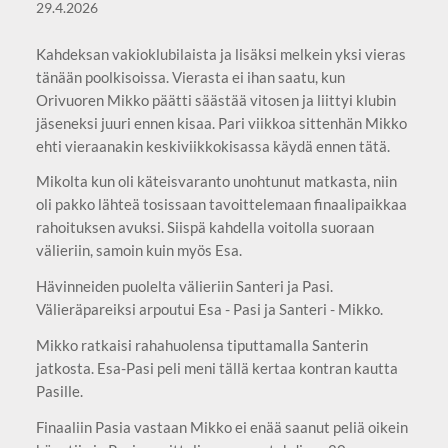
29.4.2026
Kahdeksan vakioklubilaista ja lisäksi melkein yksi vieras
tänään poolkisoissa. Vierasta ei ihan saatu, kun
Orivuoren Mikko päätti säästää vitosen ja liittyi klubin
jäseneksi juuri ennen kisaa. Pari viikkoa sittenhän Mikko
ehti vieraanakin keskiviikkokisassa käydä ennen tätä.
Mikolta kun oli käteisvaranto unohtunut matkasta, niin
oli pakko lähteä tosissaan tavoittelemaan finaalipaikkaa
rahoituksen avuksi. Siispä kahdella voitolla suoraan
välieriin, samoin kuin myös Esa.
Hävinneiden puolelta välieriin Santeri ja Pasi.
Välieräpareiksi arpoutui Esa - Pasi ja Santeri - Mikko.
Mikko ratkaisi rahahuolensa tiputtamalla Santerin
jatkosta. Esa-Pasi peli meni tällä kertaa kontran kautta
Pasille.
Finaaliin Pasia vastaan Mikko ei enää saanut peliä oikein