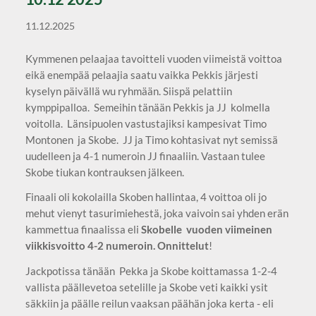
11.12.2025
Kymmenen pelaajaa tavoitteli vuoden viimeistä voittoa
eikä enempää pelaajia saatu vaikka Pekkis järjesti
kyselyn päivällä wu ryhmään. Siispä pelattiin
kymppipalloa. Semeihin tänään Pekkis ja JJ kolmella
voitolla. Länsipuolen vastustajiksi kampesivat Timo
Montonen ja Skobe. JJ ja Timo kohtasivat nyt semissä
uudelleen ja 4-1 numeroin JJ finaaliin. Vastaan tulee
Skobe tiukan kontrauksen jälkeen.
Finaali oli kokolailla Skoben hallintaa, 4 voittoa oli jo
mehut vienyt tasurimiehestä, joka vaivoin sai yhden erän
kammettua finaalissa eli
Skobelle vuoden viimeinen
viikkisvoitto 4-2 numeroin. Onnittelut
!
Jackpotissa tänään Pekka ja Skobe koittamassa 1-2-4
vallista päällevetoa setelille ja Skobe veti kaikki ysit
säkkiin ja päälle reilun vaaksan päähän joka kerta - eli