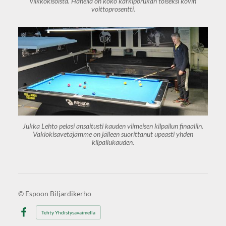
viikkokisoista. Hänellä on koko kärkiporukan toiseksi kovin
voittoprosentti.
Jukka Lehto pelasi ansaitusti kauden viimeisen kilpailun finaaliin.
Vakiokisavetäjämme on jälleen suorittanut upeasti yhden
kilpailukauden.
©
Espoon Biljardikerho
Tehty Yhdistysavaimella
Facebook