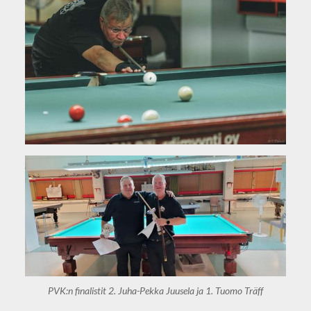
PVK:n finalistit 2. Juha-Pekka Juusela ja 1. Tuomo Träff