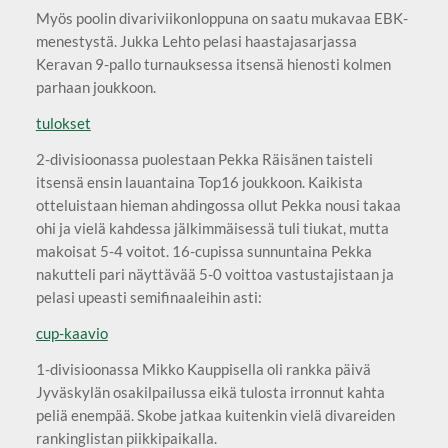
Myös poolin divariviikonloppuna on saatu mukavaa EBK-
menestystä. Jukka Lehto pelasi haastajasarjassa
Keravan 9-pallo turnauksessa itsensä hienosti kolmen
parhaan joukkoon.
tulokset
2-divisioonassa puolestaan Pekka Räisänen taisteli
itsensä ensin lauantaina Top16 joukkoon. Kaikista
otteluistaan hieman ahdingossa ollut Pekka nousi takaa
ohi ja vielä kahdessa jälkimmäisessä tuli tiukat, mutta
makoisat 5-4 voitot. 16-cupissa sunnuntaina Pekka
nakutteli pari näyttävää 5-0 voittoa vastustajistaan ja
pelasi upeasti semifinaaleihin asti:
cup-kaavio
1-divisioonassa Mikko Kauppisella oli rankka päivä
Jyväskylän osakilpailussa eikä tulosta irronnut kahta
peliä enempää. Skobe jatkaa kuitenkin vielä divareiden
rankinglistan piikkipaikalla.