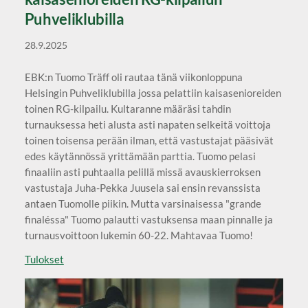
Puhveliklubilla
28.9.2025
EBK:n Tuomo Träff oli rautaa tänä viikonloppuna
Helsingin Puhveliklubilla jossa pelattiin kaisasenioreiden
toinen RG-kilpailu. Kultaranne määräsi tahdin
turnauksessa heti alusta asti napaten selkeitä voittoja
toinen toisensa perään ilman, että vastustajat pääsivät
edes käytännössä yrittämään parttia. Tuomo pelasi
finaaliin asti puhtaalla pelillä missä avauskierroksen
vastustaja Juha-Pekka Juusela sai ensin revanssista
antaen Tuomolle piikin. Mutta varsinaisessa "grande
finaléssa" Tuomo palautti vastuksensa maan pinnalle ja
turnausvoittoon lukemin 60-22. Mahtavaa Tuomo!
Tulokset