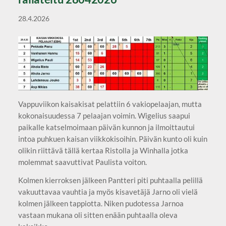
28.4.2026
Vappuviikon kaisakisat pelattiin 6 vakiopelaajan, mutta
kokonaisuudessa 7 pelaajan voimin. Wigelius saapui
paikalle katselmoimaan päivän kunnon ja ilmoittautui
intoa puhkuen kaisan viikkokisoihin. Päivän kunto oli kuin
olikin riittävä tällä kertaa Ristolla ja Winhalla jotka
molemmat saavuttivat Paulista voiton.
Kolmen kierroksen jälkeen Pantteri piti puhtaalla pelillä
vakuuttavaa vauhtia ja myös kisavetäjä Jarno oli vielä
kolmen jälkeen tappiotta. Niken pudotessa Jarnoa
vastaan mukana oli sitten enään puhtaalla oleva