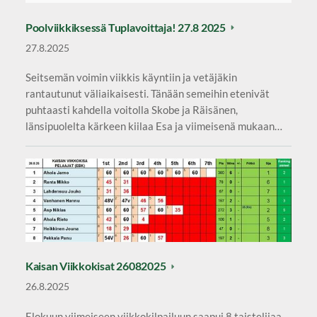
Poolviikkiksessä Tuplavoittaja! 27.8 2025
27.8.2025
Seitsemän voimin viikkis käyntiin ja vetäjäkin
rantautunut väliaikaisesti. Tänään semeihin etenivät
puhtaasti kahdella voitolla Skobe ja Räisänen,
länsipuolelta kärkeen kiilaa Esa ja viimeisenä mukaan…
Kaisan Viikkokisat 26082025
26.8.2025
Elokuun viimeiseen viikkokilpailuun saapui 8 taistelijaa