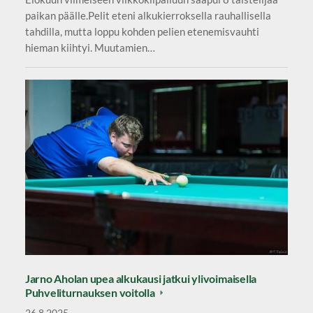
paikan päälle.Pelit eteni alkukierroksella rauhallisella
tahdilla, mutta loppu kohden pelien etenemisvauhti
hieman kiihtyi. Muutamien…
Jarno Aholan upea alkukausi jatkui ylivoimaisella
Puhveliturnauksen voitolla
26.8.2025