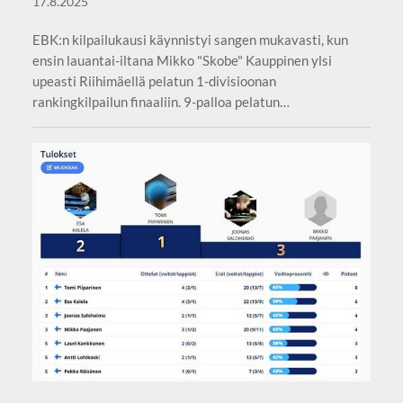
17.8.2025
EBK:n kilpailukausi käynnistyi sangen mukavasti, kun
ensin lauantai-iltana Mikko "Skobe" Kauppinen ylsi
upeasti Riihimäellä pelatun 1-divisioonan
rankingkilpailun finaaliin. 9-palloa pelatun…