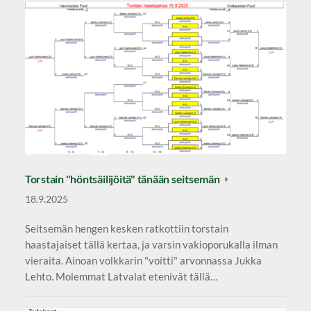
Torstain "höntsäilijöitä" tänään seitsemän
18.9.2025
Seitsemän hengen kesken ratkottiin torstain
haastajaiset tällä kertaa, ja varsin vakioporukalla ilman
vieraita. Ainoan volkkarin "voitti" arvonnassa Jukka
Lehto. Molemmat Latvalat etenivät tällä…